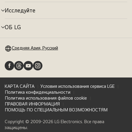
меню
Исследуйте
Переключатель
меню
ОБ LG
Переключатель
меню
Средняя Азия, Русский
КАРТА САЙТА
Условия использования сервиса LGE
Политика конфиденциальности
Политика использования файлов cookie
ПРАВОВАЯ ИНФОРМАЦИЯ
ПОМОЩЬ ПО СПЕЦИАЛЬНЫМ ВОЗМОЖНОСТЯМ
Copyright © 2009-2026 LG Electronics. Все права
защищены.