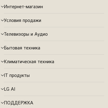
Интернет-магазин
Переключатель
меню
Условия продажи
Переключатель
меню
Телевизоры и Аудио
Переключатель
меню
Бытовая техника
Переключатель
меню
Климатическая техника
Переключатель
меню
IT продукты
Переключатель
меню
LG AI
Переключатель
меню
ПОДДЕРЖКА
Переключатель