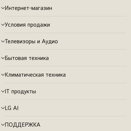
Интернет-магазин
Переключатель
меню
Условия продажи
Переключатель
меню
Телевизоры и Аудио
Переключатель
меню
Бытовая техника
Переключатель
меню
Климатическая техника
Переключатель
меню
IT продукты
Переключатель
меню
LG AI
Переключатель
меню
ПОДДЕРЖКА
Переключатель