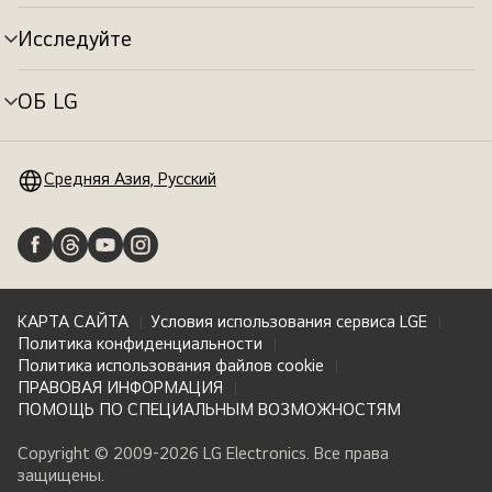
меню
Исследуйте
Переключатель
меню
ОБ LG
Переключатель
меню
Средняя Азия, Русский
КАРТА САЙТА
Условия использования сервиса LGE
Политика конфиденциальности
Политика использования файлов cookie
ПРАВОВАЯ ИНФОРМАЦИЯ
ПОМОЩЬ ПО СПЕЦИАЛЬНЫМ ВОЗМОЖНОСТЯМ
Copyright © 2009-2026 LG Electronics. Все права
защищены.