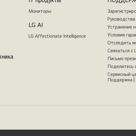
IT продукты
ПОДДЕР
Мониторы
Зарегистрир
Руководства 
LG AI
Устранение 
Условия гара
LG Affectionate Intelligence
Отследить м
Связаться с 
хника
Письмо през
Поделитесь 
Сервисный це
Поддержка | 