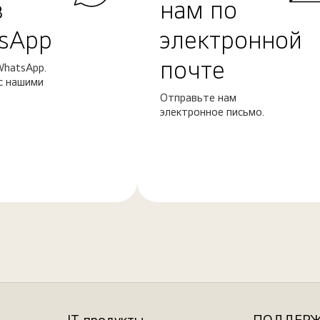
в
нам по
sApp
электронной
почте
WhatsApp.
с нашими
Отправьте нам
электронное письмо.
Узнать
больше