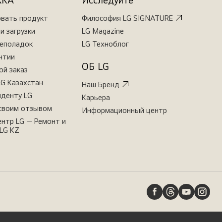
ЖКА
Исследуйте
овать продукт
Философия LG SIGNATURE
и загрузки
LG Magazine
неполадок
LG Техноблог
нтии
ОБ LG
ой заказ
LG Казахстан
Наш Бренд
иденту LG
Карьера
своим отзывом
Информационный центр
нтр LG — Ремонт и
LG KZ