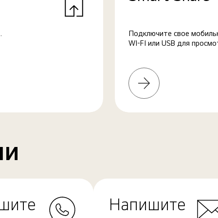
.
Подключите свое мобильн
WI-FI или USB для просмо
Узнать
больше
ми
шите
Напишите