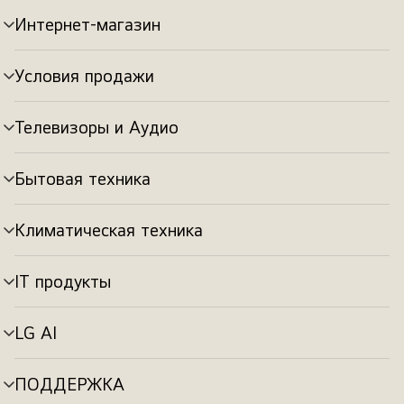
Интернет-магазин
Переключатель
меню
Условия продажи
Переключатель
меню
Телевизоры и Аудио
Переключатель
меню
Бытовая техника
Переключатель
меню
Климатическая техника
Переключатель
меню
IT продукты
Переключатель
меню
LG AI
Переключатель
меню
ПОДДЕРЖКА
Переключатель