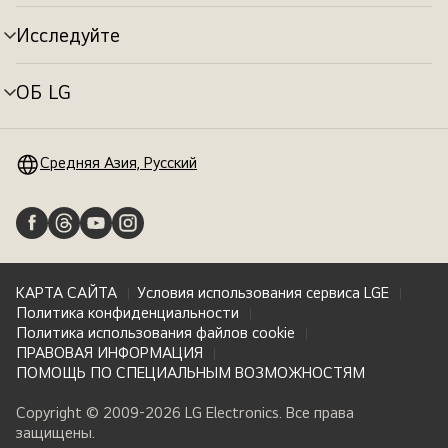
меню
Исследуйте
Переключатель
меню
ОБ LG
Переключатель
меню
Средняя Азия, Русский
КАРТА САЙТА
Условия использования сервиса LGE
Политика конфиденциальности
Политика использования файлов cookie
ПРАВОВАЯ ИНФОРМАЦИЯ
ПОМОЩЬ ПО СПЕЦИАЛЬНЫМ ВОЗМОЖНОСТЯМ
Copyright © 2009-2026 LG Electronics. Все права
защищены.