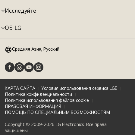
меню
Исследуйте
Переключатель
меню
ОБ LG
Переключатель
меню
Средняя Азия, Русский
КАРТА САЙТА
Условия использования сервиса LGE
Политика конфиденциальности
Политика использования файлов cookie
ПРАВОВАЯ ИНФОРМАЦИЯ
ПОМОЩЬ ПО СПЕЦИАЛЬНЫМ ВОЗМОЖНОСТЯМ
Copyright © 2009-2026 LG Electronics. Все права
защищены.