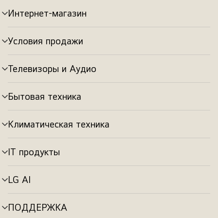
Интернет-магазин
Переключатель
меню
Условия продажи
Переключатель
меню
Телевизоры и Аудио
Переключатель
меню
Бытовая техника
Переключатель
меню
Климатическая техника
Переключатель
меню
IT продукты
Переключатель
меню
LG AI
Переключатель
меню
ПОДДЕРЖКА
Переключатель