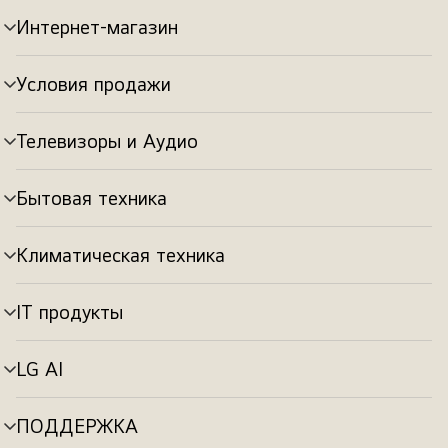
Интернет-магазин
Переключатель
меню
Условия продажи
Переключатель
меню
Телевизоры и Аудио
Переключатель
меню
Бытовая техника
Переключатель
меню
Климатическая техника
Переключатель
меню
IT продукты
Переключатель
меню
LG AI
Переключатель
меню
ПОДДЕРЖКА
Переключатель