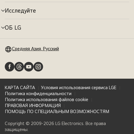
меню
Исследуйте
Переключатель
меню
ОБ LG
Переключатель
меню
Средняя Азия, Русский
КАРТА САЙТА
Условия использования сервиса LGE
Политика конфиденциальности
Политика использования файлов cookie
ПРАВОВАЯ ИНФОРМАЦИЯ
ПОМОЩЬ ПО СПЕЦИАЛЬНЫМ ВОЗМОЖНОСТЯМ
Copyright © 2009-2026 LG Electronics. Все права
защищены.