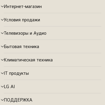
Интернет-магазин
Переключатель
меню
Условия продажи
Переключатель
меню
Телевизоры и Аудио
Переключатель
меню
Бытовая техника
Переключатель
меню
Климатическая техника
Переключатель
меню
IT продукты
Переключатель
меню
LG AI
Переключатель
меню
ПОДДЕРЖКА
Переключатель