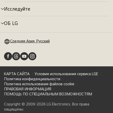
меню
Исследуйте
Переключатель
меню
ОБ LG
Переключатель
меню
Средняя Азия, Русский
КАРТА САЙТА
Условия использования сервиса LGE
Политика конфиденциальности
Политика использования файлов cookie
ПРАВОВАЯ ИНФОРМАЦИЯ
ПОМОЩЬ ПО СПЕЦИАЛЬНЫМ ВОЗМОЖНОСТЯМ
Copyright © 2009-2026 LG Electronics. Все права
защищены.