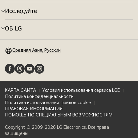
меню
Исследуйте
Переключатель
меню
ОБ LG
Переключатель
меню
Средняя Азия, Русский
КАРТА САЙТА
Условия использования сервиса LGE
Политика конфиденциальности
Политика использования файлов cookie
ПРАВОВАЯ ИНФОРМАЦИЯ
ПОМОЩЬ ПО СПЕЦИАЛЬНЫМ ВОЗМОЖНОСТЯМ
Copyright © 2009-2026 LG Electronics. Все права
защищены.