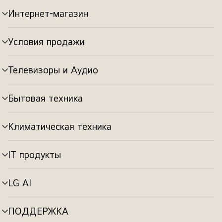
Интернет-магазин
Переключатель
меню
Условия продажи
Переключатель
меню
Телевизоры и Аудио
Переключатель
меню
Бытовая техника
Переключатель
меню
Климатическая техника
Переключатель
меню
IT продукты
Переключатель
меню
LG AI
Переключатель
меню
ПОДДЕРЖКА
Переключатель