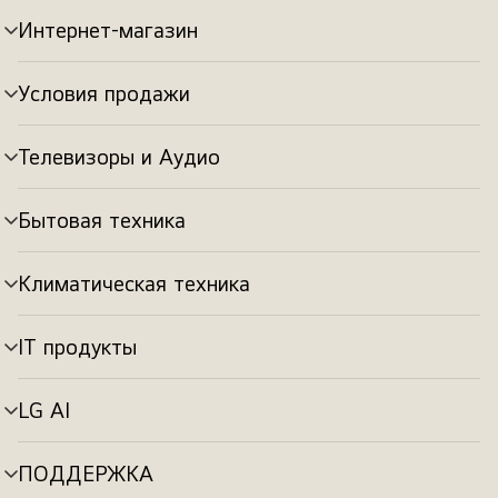
Интернет-магазин
Переключатель
меню
Условия продажи
Переключатель
меню
Телевизоры и Аудио
Переключатель
меню
Бытовая техника
Переключатель
меню
Климатическая техника
Переключатель
меню
IT продукты
Переключатель
меню
LG AI
Переключатель
меню
ПОДДЕРЖКА
Переключатель