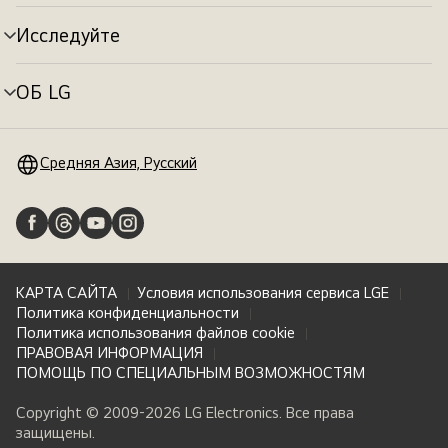
меню
Исследуйте
Переключатель
меню
ОБ LG
Переключатель
меню
Средняя Азия, Русский
КАРТА САЙТА
Условия использования сервиса LGE
Политика конфиденциальности
Политика использования файлов cookie
ПРАВОВАЯ ИНФОРМАЦИЯ
ПОМОЩЬ ПО СПЕЦИАЛЬНЫМ ВОЗМОЖНОСТЯМ
Copyright © 2009-2026 LG Electronics. Все права
защищены.