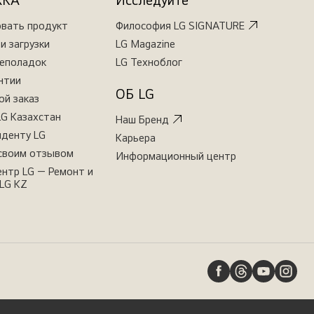
ЖКА
Исследуйте
овать продукт
Философия LG SIGNATURE
и загрузки
LG Magazine
неполадок
LG Техноблог
нтии
ОБ LG
ой заказ
LG Казахстан
Наш Бренд
иденту LG
Карьера
своим отзывом
Информационный центр
нтр LG — Ремонт и
LG KZ