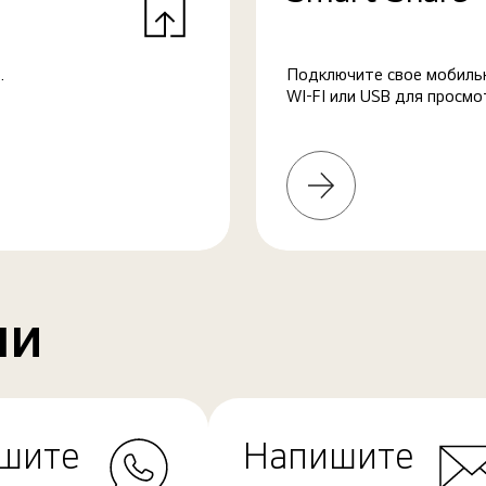
.
Подключите свое мобильн
WI-FI или USB для просмо
Узнать
больше
ми
шите
Напишите