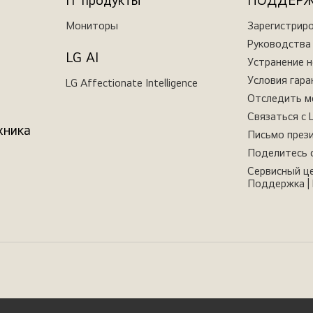
IT продукты
ПОДДЕР
Мониторы
Зарегистрир
Руководства 
LG AI
Устранение 
Условия гара
LG Affectionate Intelligence
Отследить м
Связаться с 
хника
Письмо през
Поделитесь 
Сервисный це
Поддержка | 