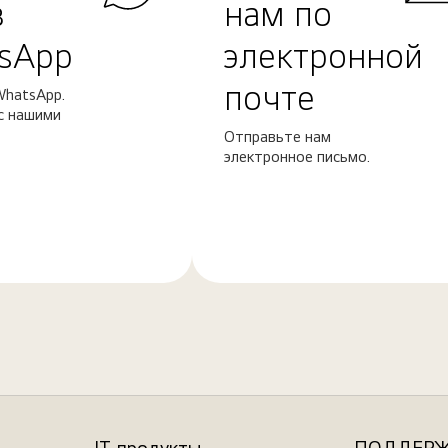
в
нам по
sApp
электронной
почте
WhatsApp.
с нашими
Отправьте нам
электронное письмо.
Узнать
больше