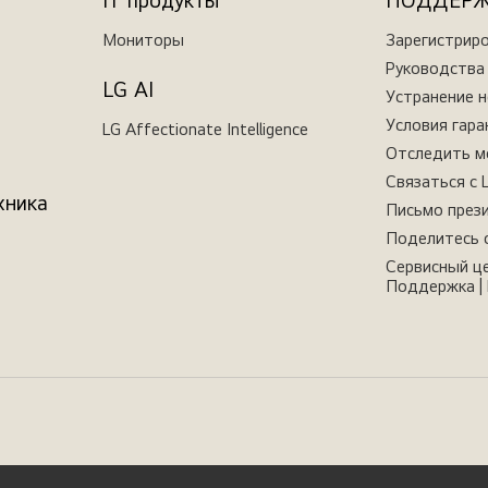
IT продукты
ПОДДЕР
Мониторы
Зарегистрир
Руководства 
LG AI
Устранение 
Условия гара
LG Affectionate Intelligence
Отследить м
Связаться с 
хника
Письмо през
Поделитесь 
Сервисный це
Поддержка | 