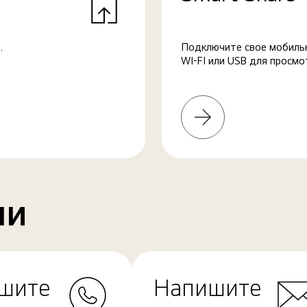
.
Подключите свое мобильн
WI-FI или USB для просмо
Узнать
больше
ми
шите
Напишите