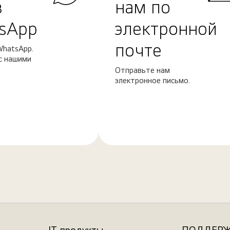
в
нам по
sApp
электронной
почте
WhatsApp.
с нашими
Отправьте нам
электронное письмо.
Узнать
больше