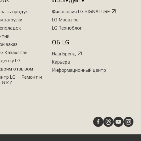
ЖКА
Исследуйте
овать продукт
Философия LG SIGNATURE
и загрузки
LG Magazine
неполадок
LG Техноблог
нтии
ОБ LG
ой заказ
LG Казахстан
Наш Бренд
иденту LG
Карьера
своим отзывом
Информационный центр
нтр LG — Ремонт и
LG KZ