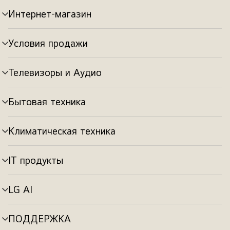
Интернет-магазин
Переключатель
меню
Условия продажи
Переключатель
меню
Телевизоры и Аудио
Переключатель
меню
Бытовая техника
Переключатель
меню
Климатическая техника
Переключатель
меню
IT продукты
Переключатель
меню
LG AI
Переключатель
меню
ПОДДЕРЖКА
Переключатель