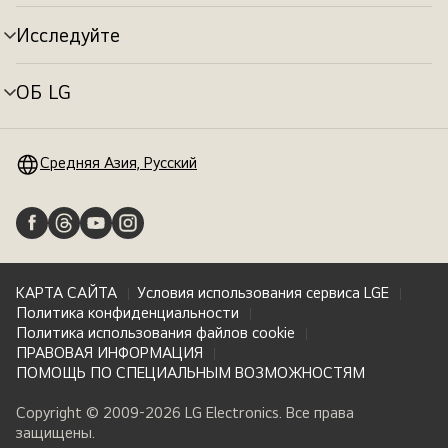
меню
Исследуйте
Переключатель
меню
ОБ LG
Переключатель
меню
Средняя Азия, Русский
КАРТА САЙТА
Условия использования сервиса LGE
Политика конфиденциальности
Политика использования файлов cookie
ПРАВОВАЯ ИНФОРМАЦИЯ
ПОМОЩЬ ПО СПЕЦИАЛЬНЫМ ВОЗМОЖНОСТЯМ
Copyright © 2009-2026 LG Electronics. Все права
защищены.