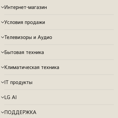
Интернет-магазин
Переключатель
меню
Условия продажи
Переключатель
меню
Телевизоры и Аудио
Переключатель
меню
Бытовая техника
Переключатель
меню
Климатическая техника
Переключатель
меню
IT продукты
Переключатель
меню
LG AI
Переключатель
меню
ПОДДЕРЖКА
Переключатель