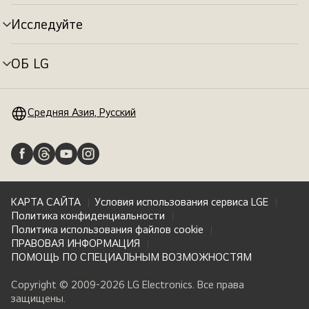
меню
Исследуйте
Переключатель
меню
ОБ LG
Переключатель
меню
Средняя Азия, Русский
КАРТА САЙТА
Условия использования сервиса LGE
Политика конфиденциальности
Политика использования файлов cookie
ПРАВОВАЯ ИНФОРМАЦИЯ
ПОМОЩЬ ПО СПЕЦИАЛЬНЫМ ВОЗМОЖНОСТЯМ
Copyright © 2009-2026 LG Electronics. Все права
защищены.