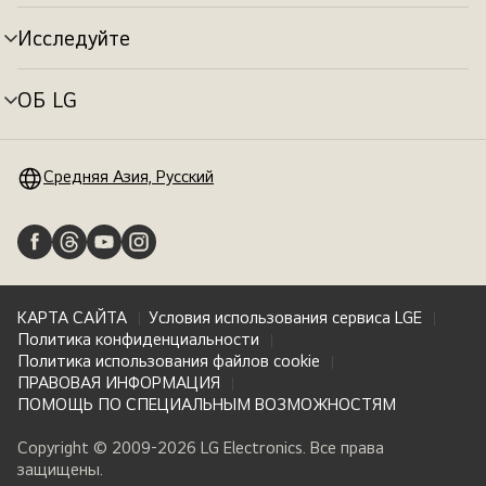
меню
Исследуйте
Переключатель
меню
ОБ LG
Переключатель
меню
Средняя Азия, Русский
КАРТА САЙТА
Условия использования сервиса LGE
Политика конфиденциальности
Политика использования файлов cookie
ПРАВОВАЯ ИНФОРМАЦИЯ
ПОМОЩЬ ПО СПЕЦИАЛЬНЫМ ВОЗМОЖНОСТЯМ
Copyright © 2009-2026 LG Electronics. Все права
защищены.