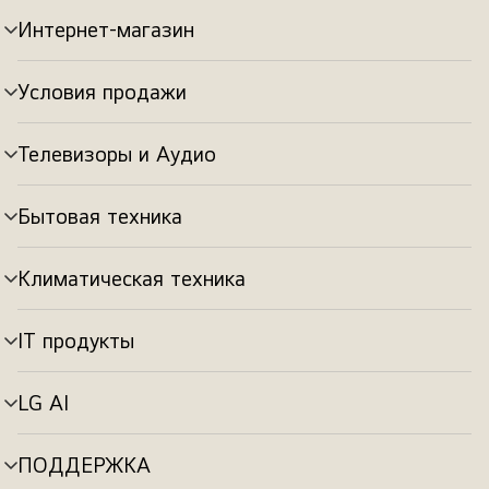
Интернет-магазин
Переключатель
меню
Условия продажи
Переключатель
меню
Телевизоры и Аудио
Переключатель
меню
Бытовая техника
Переключатель
меню
Климатическая техника
Переключатель
меню
IT продукты
Переключатель
меню
LG AI
Переключатель
меню
ПОДДЕРЖКА
Переключатель