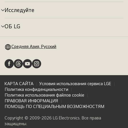
меню
Исследуйте
Переключатель
меню
ОБ LG
Переключатель
меню
Средняя Азия, Русский
КАРТА САЙТА
Условия использования сервиса LGE
Политика конфиденциальности
Политика использования файлов cookie
ПРАВОВАЯ ИНФОРМАЦИЯ
ПОМОЩЬ ПО СПЕЦИАЛЬНЫМ ВОЗМОЖНОСТЯМ
Copyright © 2009-2026 LG Electronics. Все права
защищены.