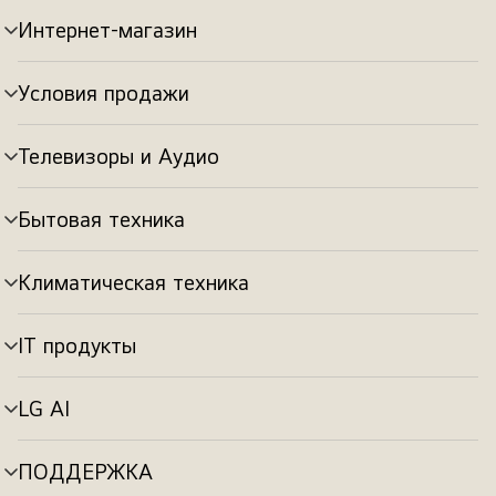
Интернет-магазин
Переключатель
меню
Условия продажи
Переключатель
меню
Телевизоры и Аудио
Переключатель
меню
Бытовая техника
Переключатель
меню
Климатическая техника
Переключатель
меню
IT продукты
Переключатель
меню
LG AI
Переключатель
меню
ПОДДЕРЖКА
Переключатель