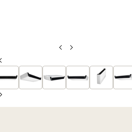
Slide
Próximo
anterior
slide
Slide
anterior
Próximo
slide