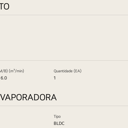
TO
M/B) (m³/min)
Quantidade (EA)
16.0
1
EVAPORADORA
Tipo
BLDC