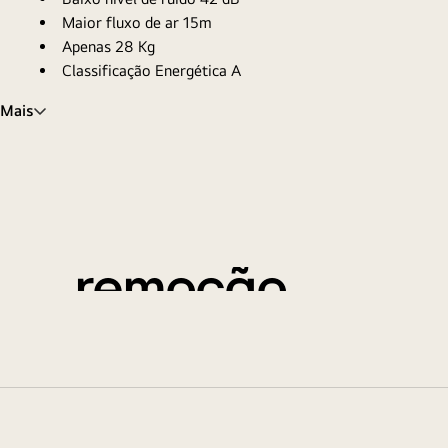
Maior fluxo de ar 15m
Apenas 28 Kg
Classificação Energética A
Mais
Filtro de fácil
remoção
Com apenas um toque é possível retirar as peças duplas
deslizam facilmente para uma manutenção muito mais f