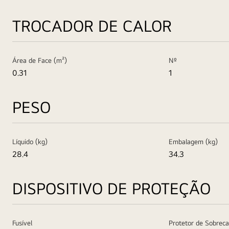
TROCADOR DE CALOR
Área de Face (m²)
Nº
0.31
1
PESO
Líquido (kg)
Embalagem (kg)
28.4
34.3
DISPOSITIVO DE PROTEÇÃO
Fusível
Protetor de Sobreca