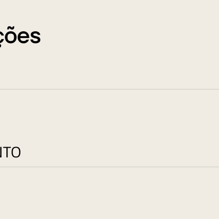
do para ter um menor peso (28 kg), proporcionando uma instalação 
ções
NTO