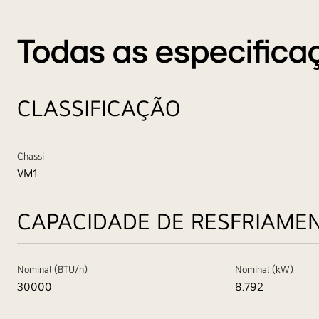
O Teto Inverter LG foi projeta
Todas as especifica
CLASSIFICAÇÃO
Chassi
VM1
CAPACIDADE DE RESFRIAME
Nominal (BTU/h)
Nominal (kW)
30000
8.792