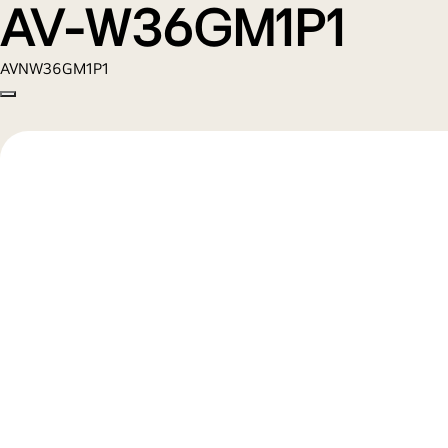
AV-W36GM1P1
AVNW36GM1P1
Copy model name