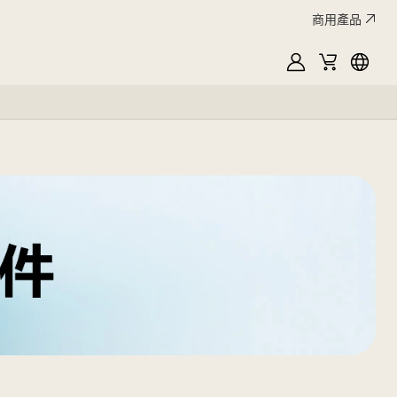
商用產品
MyLG
購
Englis
物
車