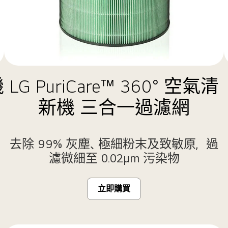
機
LG PuriCare™ 360° 空氣清
新機 三合一過濾網
去除 99% 灰塵、極細粉末及致敏原，過
濾微細至 0.02μm 污染物
立即購買