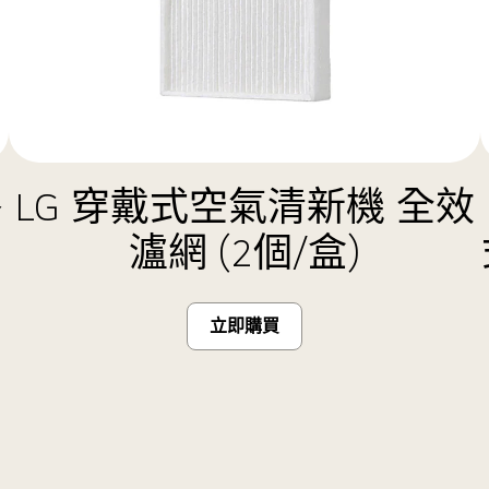
膠
LG 穿戴式空氣清新機 全效
瀘網 (2個/盒)
立即購買