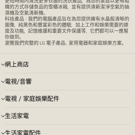
更短時間內清洗更多衣服的洗衣產品，為您的家庭以更有組
織的方式存儲食品的雪櫃冰箱，並有提供清新潔淨空氣的抽
濕機及空氣清新機。
科技產品：我們的電腦產品旨在為您提供擁有水晶般清晰的
圖像，純黑色和豐富彩色的體驗，加上工作和娛樂需要的速
度及功能，記憶維護和重要文件保護等，它們都可以一應幫
你做到。
瀏覽我們完整的 LG 電子產品、家用電器和家庭娛樂方案。
網上商店
選
單
切
電視/音響
選
換
單
切
電視 / 家庭娛樂配件
選
換
單
切
生活家電
選
換
單
切
生活家電配件