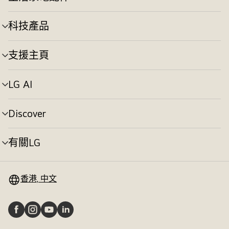
選
換
單
切
科技產品
選
換
單
切
支援主頁
選
換
單
切
LG AI
選
換
單
切
Discover
選
換
單
切
有關LG
選
換
單
切
換
香港, 中文