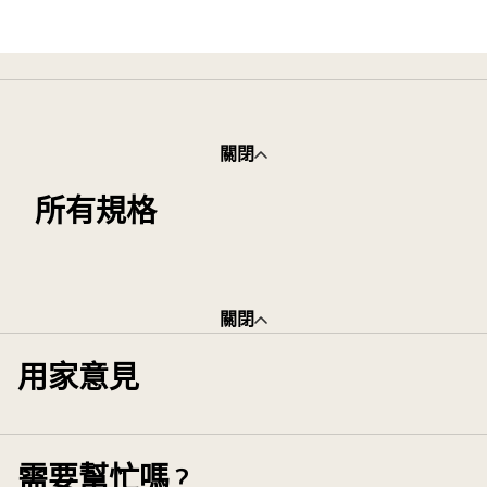
Mounting
location
關閉
所有規格
關閉
用家意見
需要幫忙嗎？