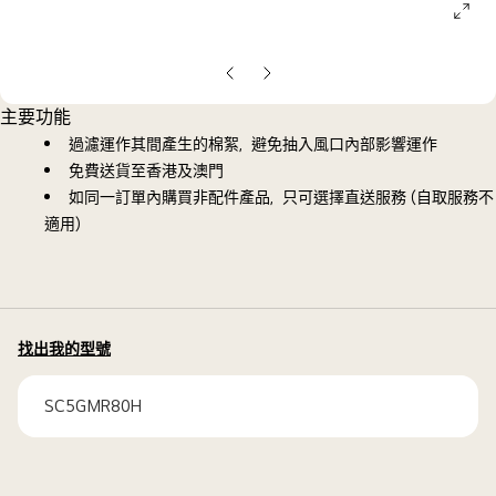
ope
galle
pop
上
下
一
一
主要功能
張
張
過濾運作其間產生的棉絮，避免抽入風口內部影響運作
投
投
免費送貨至香港及澳門
影
影
如同一訂單內購買非配件產品，只可選擇直送服務 (自取服務不
片
片
適用)
找出我的型號
SC5GMR80H