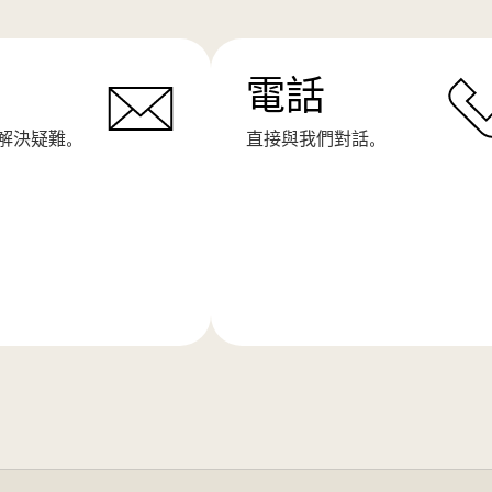
電話
解決疑難。
直接與我們對話。
了
解
更
多