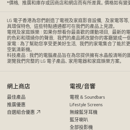
*價格，推廣和庫存或因商店和網店而有所差異。價格如有變
LG 電子香港為您們創造了電視及家庭影音設備，及家電等等
具環保特色，這些特點通通都可在我們的產品上見證。
電視及家庭娛樂：如果你想看你最喜歡的運動項目，最新的電影，
的色彩和環繞你的聲音，我們的產品將改變你的客廳變成一
家電：為了幫助您享受更美好生活，我們的家電集合了能於
空氣清新機。
科技產品：我們的電腦產品旨在為您提供擁有水晶般清晰的
瀏覽我們完整的 LG 電子產品、家用電器和家庭娛樂方案。
網上商店
電視/音響
最佳產品
電視 & Soundbars
推廣優惠
Lifestyle Screens
自選組合優惠
無線藍牙耳機
藍牙喇叭
全部投影機