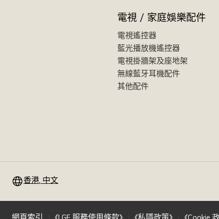
電視 / 家庭娛樂配件
電視遙控器
藍光播放機遙控器
電視掛牆架及座地架
無線藍牙耳機配件
其他配件
香港, 中文
網頁索引
《LGE 服務使用條款》
《私隱政策》
《Cookie 