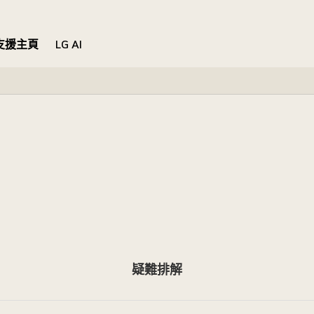
支援主頁
LG AI
疑難排解