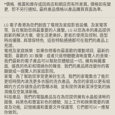
*價格，推廣和庫存或因商店和網店而有所差異。價格如有變
更，恕不另行通知。最終產品價格以產品購買頁面為準。
LG 電子香港為您們創造了電視及家庭影音設備，及家電等
等，旨在幫助您與最重要的人連繫。LG 以您為本的產品提供
創新的解決方案，使生活更美好。更易於使用及控制、造型
時尚優雅、具環保特色，這些特點通通都可在我們的產品上
見證。
電視及家庭娛樂：如果你想看你最喜歡的運動項目，最新的
電影，喜歡的 3D 娛樂 - 或者只是想聽聽清晰度驚人的音樂 -
我們最新的電子產品可以幫助您體驗這一切。擁有絢麗畫
面，逼真的色彩和環繞你的聲音，我們的產品將改變你的客
廳變成一個驚人的家庭影院。
家電：為了幫助您享受更美好生活，我們的家電集合了能於
更短時間內清洗更多衣服的洗衣產品，為您的家庭以更有組
織的方式存儲食品的雪櫃冰箱，並有提供清新潔淨空氣的抽
濕機及空氣清新機。
科技產品：我們的電腦產品旨在為您提供擁有水晶般清晰的
圖像，純黑色和豐富彩色的體驗，加上工作和娛樂需要的速
度及功能，記憶維護和重要文件保護等，它們都可以一應幫
你做到。