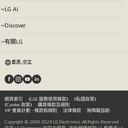
單
切
LG AI
選
換
單
切
Discover
選
換
單
切
有關LG
選
換
單
切
換
香港, 中文
網頁索引
《LGE 服務使用條款》
《私隱政策》
《Cookie 政策》
購買條款及細則
VIP 會員計劃 - 條款和細則
法律條款
無障礙協助
Copyright © 2009-2024 LG Electronics. All Rights Reserved