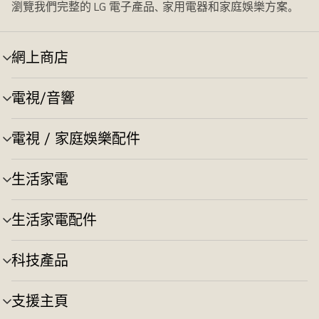
瀏覽我們完整的 LG 電子產品、家用電器和家庭娛樂方案。
網上商店
選
單
切
電視/音響
選
換
單
切
電視 / 家庭娛樂配件
選
換
單
切
生活家電
選
換
單
切
生活家電配件
選
換
單
切
科技產品
選
換
單
切
支援主頁
選
換