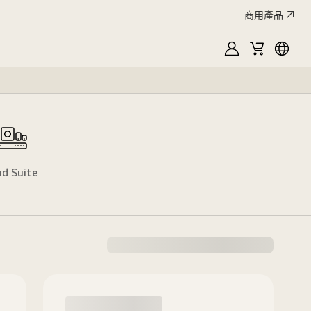
商用產品
MyLG
購
Englis
物
車
d Suite