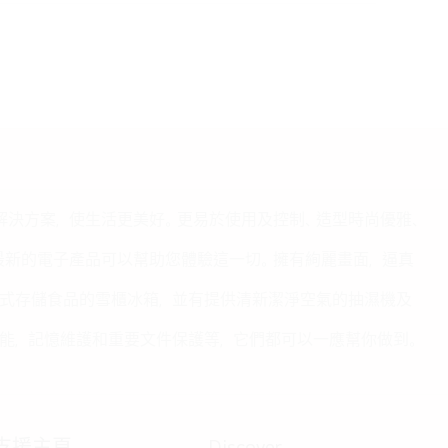
的解決方案，使生活更美好。更易於使用及控制、造型時尚優雅、
我們最新的電子產品可以幫助您體驗這一切。擁有絢麗畫面，逼真
式存儲食品的雪櫃冰箱，並有提供清新潔淨空氣的抽濕機及
能，記憶維護和重要文件保護等，它們都可以一應幫你做到。
支援主頁
Discover