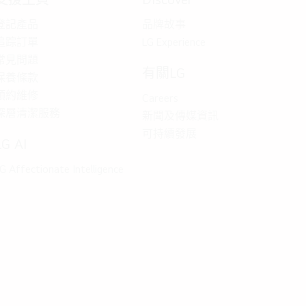
登記產品
品牌故事
追踪訂單
LG Experience
常見問題
有關LG
保養條款
預約維修
Careers
深層清潔服務
新聞及傳媒資訊
可持續發展
LG AI
G Affectionate Intelligence