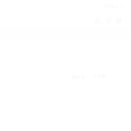
商用產品
MyLG
購
Englis
物
車
分享
列印