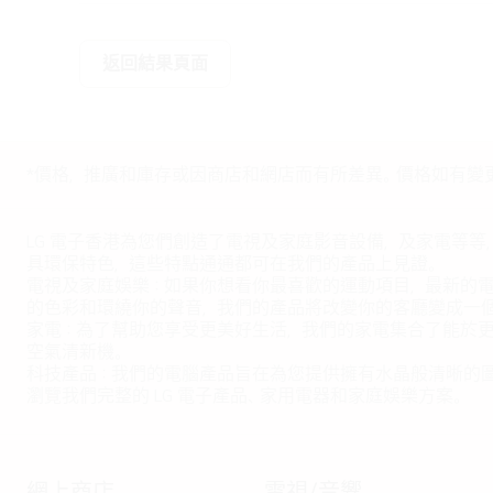
返回結果頁面
*價格，推廣和庫存或因商店和網店而有所差異。價格如有變
LG 電子香港為您們創造了電視及家庭影音設備，及家電等等
具環保特色，這些特點通通都可在我們的產品上見證。
電視及家庭娛樂：如果你想看你最喜歡的運動項目，最新的電影，
的色彩和環繞你的聲音，我們的產品將改變你的客廳變成一
家電：為了幫助您享受更美好生活，我們的家電集合了能於
空氣清新機。
科技產品：我們的電腦產品旨在為您提供擁有水晶般清晰的
瀏覽我們完整的 LG 電子產品、家用電器和家庭娛樂方案。
網上商店
電視/音響