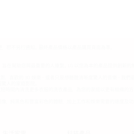
更，恕不另行通知。最終產品價格以產品購買頁面為準。
，旨在幫助您與最重要的人連繫。LG 以您為本的產品提供創新
喜歡的 3D 娛樂 - 或者只是想聽聽清晰度驚人的音樂 - 
個驚人的家庭影院。
更短時間內清洗更多衣服的洗衣產品，為您的家庭以更有組織的方
圖像，純黑色和豐富彩色的體驗，加上工作和娛樂需要的速度及功
生活家電
科技產品