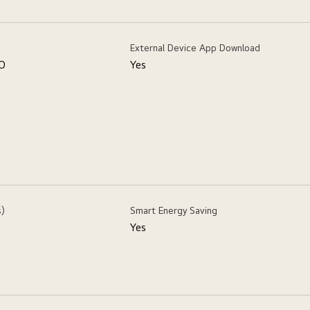
External Device App Download
PO
Yes
s)
Smart Energy Saving
Yes