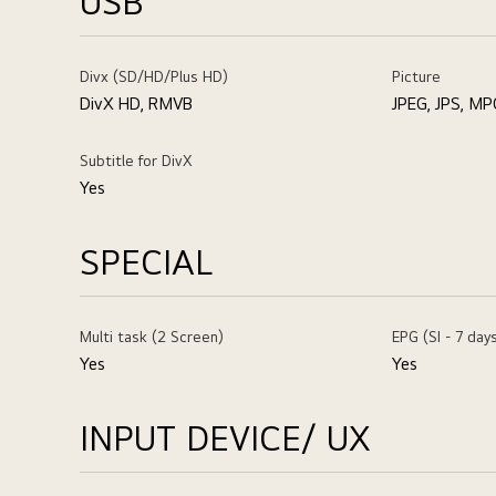
USB
Divx (SD/HD/Plus HD)
Picture
DivX HD, RMVB
JPEG, JPS, M
Subtitle for DivX
Yes
SPECIAL
Multi task (2 Screen)
EPG (SI - 7 day
Yes
Yes
INPUT DEVICE/ UX