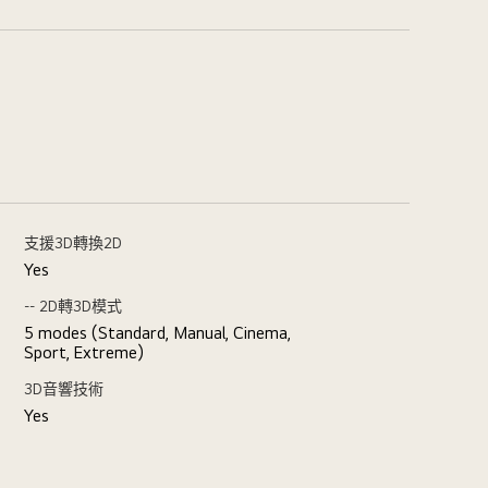
支援3D轉換2D
Yes
-- 2D轉3D模式
5 modes (Standard, Manual, Cinema,
Sport, Extreme)
3D音響技術
Yes