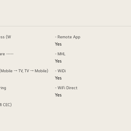
ess (W
- Remote App
Yes
re -----
- MHL
Yes
 (Mobile → TV, TV → Mobile)
- WiDi
Yes
ring
- WiFi Direct
Yes
MI CEC)