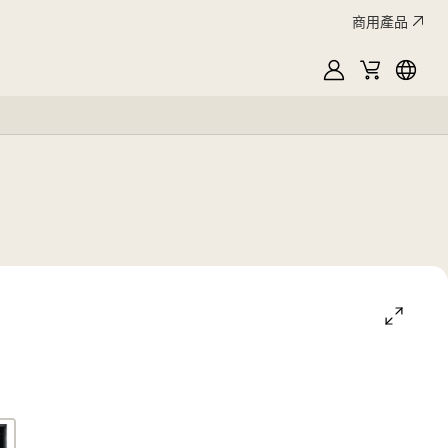
商用產品
MyLG
購
Englis
物
車
open
gallery
popup