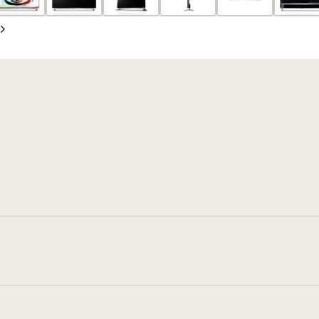
張
影
影
投
片
片
下
影
一
片
張
投
影
片