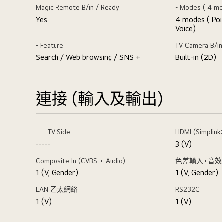
Magic Remote B/in / Ready
- Modes ( 4 m
Yes
4 modes ( Poi
Voice)
- Feature
TV Camera B/in
Search / Web browsing / SNS +
Built-in (2D)
連接 (輸入及輸出)
---- TV Side ----
HDMI (Simplink
-----
3 (V)
Composite In (CVBS + Audio)
色差輸入+音效(Y/
1 (V, Gender)
1 (V, Gender)
LAN 乙太網絡
RS232C
1 (V)
1 (V)