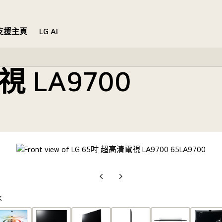
支援主頁
LG AI
視 LA9700
上
下
一
一
上
張
張
一
投
投