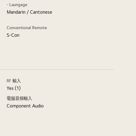
- Laungage
Mandarin / Cantonese
Conventional Remote
S-Con
RF 輸入
Yes (1)
電腦音頻輸入
Component Audio