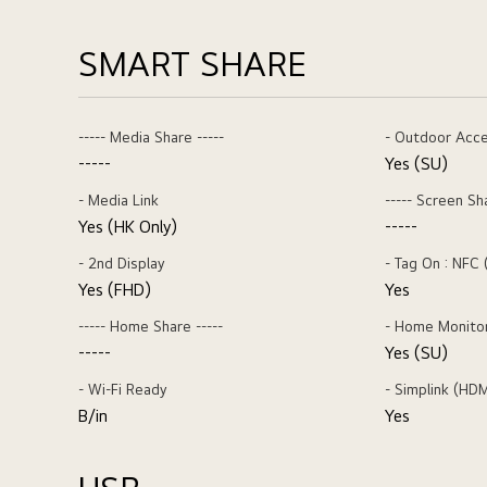
SMART SHARE
----- Media Share -----
- Outdoor Acc
-----
Yes (SU)
- Media Link
----- Screen Sha
Yes (HK Only)
-----
- 2nd Display
- Tag On : NFC
Yes (FHD)
Yes
----- Home Share -----
- Home Monito
-----
Yes (SU)
- Wi-Fi Ready
- Simplink (HD
B/in
Yes