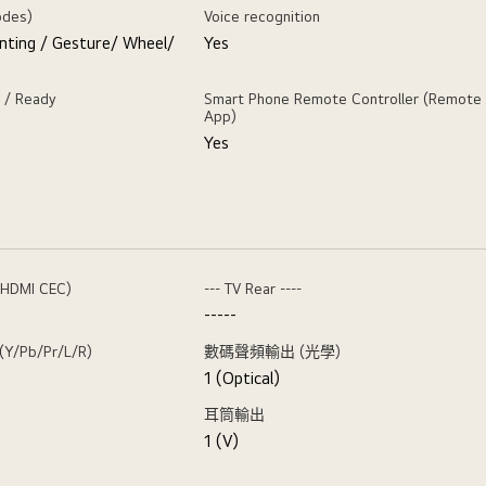
odes)
Voice recognition
nting / Gesture/ Wheel/
Yes
 / Ready
Smart Phone Remote Controller (Remote
App)
Yes
:HDMI CEC)
--- TV Rear ----
-----
Pb/Pr/L/R)
數碼聲頻輸出 (光學)
1 (Optical)
耳筒輸出
1 (V)