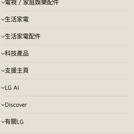
電視 / 家庭娛樂配件
選
換
單
切
生活家電
選
換
單
切
生活家電配件
選
換
單
切
科技產品
選
換
單
切
支援主頁
選
換
單
切
LG AI
選
換
單
切
Discover
選
換
單
切
有關LG
選
換
單