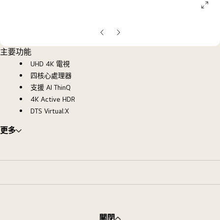
ope
galle
pop
上
下
一
一
主要功能
張
張
UHD 4K 電視
投
投
四核心處理器
影
影
支援 AI ThinQ
片
片
4K Active HDR
DTS Virtual:X
更多
關閉