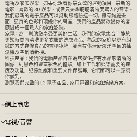
電視及家庭娛樂：如果你想看你最喜歡的運動項目，最新的
電影，喜歡的 3D 娛樂 - 或者只是想聽聽清晰度驚人的音樂 -
我們最新的電子產品可以幫助您體驗這一切。擁有絢麗畫
面，逼真的色彩和環繞你的聲音，我們的產品將改變你的客
廳變成一個驚人的家庭影院。
家電：為了幫助您享受更美好生活，我們的家電集合了能於
更短時間內清洗更多衣服的洗衣產品，為您的家庭以更有組
織的方式存儲食品的雪櫃冰箱，並有提供清新潔淨空氣的抽
濕機及空氣清新機。
科技產品：我們的電腦產品旨在為您提供擁有水晶般清晰的
圖像，純黑色和豐富彩色的體驗，加上工作和娛樂需要的速
度及功能，記憶維護和重要文件保護等，它們都可以一應幫
你做到。
瀏覽我們完整的 LG 電子產品、家用電器和家庭娛樂方案。
網上商店
選
單
切
電視/音響
選
換
單
切