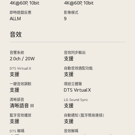
4K@60P, 10bit
4K@60P, 10bit
即時遊戲反應
影像模式
ALLM
9
音效
音響系統
音效同步輸出
2.0ch / 20W
支援
DTS Virtual:X
自動音效適配功能
支援
支援
一鍵音效調較
環迴立體聲
支援
DTS Virtual:X
清晰語音
LG Sound Sync
清晰語音 III
支援
藍牙音效播放
自動通知 (藍牙簡易連接)
支援
支援
DTS 解碼
音效解碼