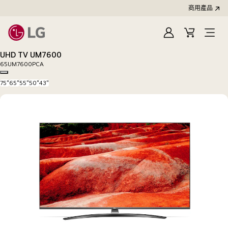
商用產品
登
購
入
物
UHD TV UM7600
車
65UM7600PCA
Copy model name
75"
65"
55"
50"
43"