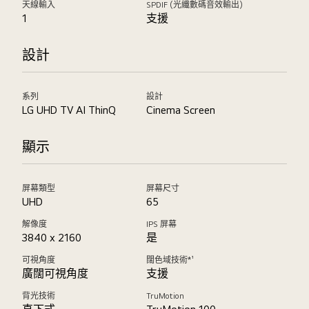
天線輸入
SPDIF (光纖數碼音效輸出)
1
支援
設計
系列
設計
LG UHD TV AI ThinQ
Cinema Screen
顯示
屏幕類型
屏幕尺寸
UHD
65
解像度
IPS 屏幕
3840 x 2160
是
可視角度
闊色域技術*¹
廣闊可視角度
支援
背光技術
TruMotion