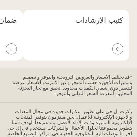
جردة
حتوي
كتيب الإرشادات
ضمان
لى
شكال
تداخلة
تدرجات
الإرشادات
ردية
كتيب
ضمان
بيرة،
تصميم
صري
*قد تختلف الأسعار والعروض الترويجية والتوفر و تصميم
سيط
ومميزات الأجهزة حسب المتجر وعبر الإنترنت. الأسعار عرضة
للتغيير دون إشعار. الكميات محدودة. تحقق مع تجار التجزئة
المحليين لمعرفة السعر النهائي والتوفر.
ركزت إل جي على تطوير ابتكارات جديدة في مجال المعدات
والأجهزة الإلكترونية للأعمال. نحن ملتزمون بتوفير المنتجات
الإلكترونية المميزة وذات الأداء الأفضل. ولدعم هذا الهدف قمنا
بتطوير مجموعتنا لحلول الأعمال والشركات. نستخدم في إل جي
اخر ما توصلت اليه التكنلوجية الحديثة في مراكز التصنيع الخاصة