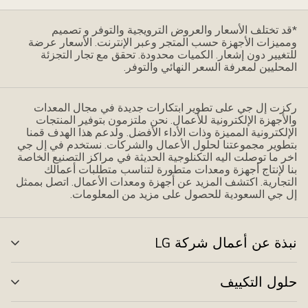
تصميم
صري
*قد تختلف الأسعار والعروض الترويجية والتوفر و تصميم
سيط
ومميزات الأجهزة حسب المتجر وعبر الإنترنت. الأسعار عرضة
للتغيير دون إشعار. الكميات محدودة. تحقق مع تجار التجزئة
المحليين لمعرفة السعر النهائي والتوفر.
ركزت إل جي على تطوير ابتكارات جديدة في مجال المعدات
والأجهزة الإلكترونية للأعمال. نحن ملتزمون بتوفير المنتجات
الإلكترونية المميزة وذات الأداء الأفضل. ولدعم هذا الهدف قمنا
بتطوير مجموعتنا لحلول الأعمال والشركات. نستخدم في إل جي
اخر ما توصلت اليه التكنلوجية الحديثة في مراكز التصنيع الخاصة
بنا لإنتاج أجهزة ومعدات متطورة لتناسب متطلبات أعمالك
التجارية. اكتشف المزيد عن أجهزة ومعدات الأعمال. اتصل بممثل
إل جي السعودية للحصول على مزيد من المعلومات.
نبذة عن أعمال شركة LG
تبدي
القا
حلول التكييف
تبدي
القا