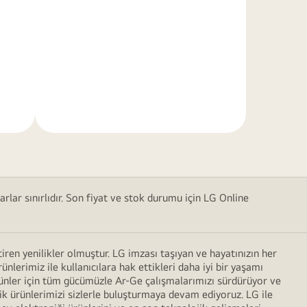
Daha
Fazla
Bilgi
arlar sınırlıdır. Son fiyat ve stok durumu için LG Online
ren yenilikler olmuştur. LG imzası taşıyan ve hayatınızın her
erimiz ile kullanıcılara hak ettikleri daha iyi bir yaşamı
rünler için tüm gücümüzle Ar-Ge çalışmalarımızı sürdürüyor ve
elik ürünlerimizi sizlerle buluşturmaya devam ediyoruz. LG ile