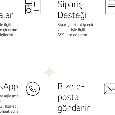
Sipariş
alar
Desteği
 ilgili
Siparişinizi takip edin
un giderme
ve siparişle ilgili
lgilerini
SSS’lere göz atın.
Daha
Fazla
Bilgi
sApp
Bize e-
posta
mesajlaşma
ı
gönderin
LG Hizmet
sohbet edin.