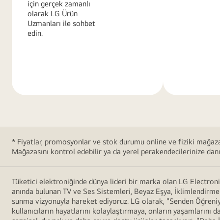
için gerçek zamanlı
olarak LG Ürün
Uzmanları ile sohbet
edin.
Daha
Daha
Fazla
Fazla
Bilgi
Bilgi
* Fiyatlar, promosyonlar ve stok durumu online ve fiziki mağazala
Mağazasını kontrol edebilir ya da yerel perakendecilerinize danış
Tüketici elektroniğinde dünya lideri bir marka olan LG Electron
anında bulunan TV ve Ses Sistemleri, Beyaz Eşya, İklimlendirme 
sunma vizyonuyla hareket ediyoruz. LG olarak, "Senden Öğreniyo
kullanıcıların hayatlarını kolaylaştırmaya, onların yaşamlarını d