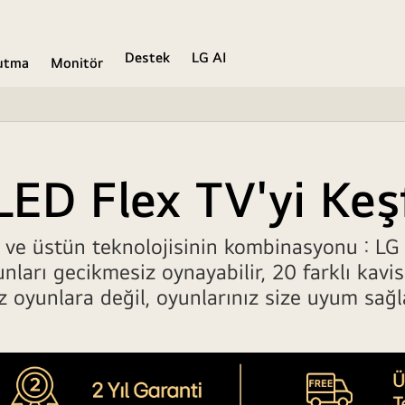
Destek
LG AI
ğutma
Monitör
ED Flex TV'yi Keş
 ve üstün teknolojisinin kombinasyonu : LG
unları gecikmesiz oynayabilir, 20 farklı kavi
z oyunlara değil, oyunlarınız size uyum sağl