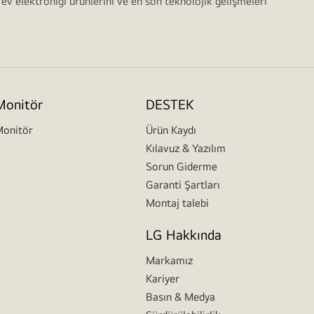
 ev elektroniği ürünlerini ve en son teknolojik gelişmeleri
Monitör
DESTEK
onitör
Ürün Kaydı
Kılavuz & Yazılım
Sorun Giderme
Garanti Şartları
Montaj talebi
LG Hakkında
Markamız
Kariyer
Basın & Medya