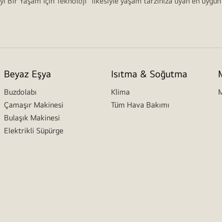
İyi Bir Yaşam İçin Teknoloji" ilkesiyle yaşam tarzınıza uyan en uygun
Beyaz Eşya
Isıtma & Soğutma
Buzdolabı
Klima
M
Çamaşır Makinesi
Tüm Hava Bakımı
Bulaşık Makinesi
Elektrikli Süpürge