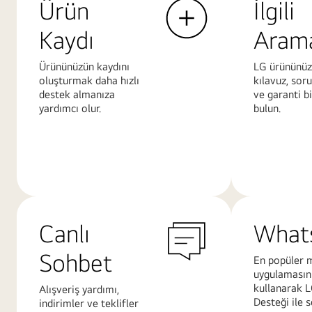
Ürün
İlgili
Kaydı
Aram
Ürününüzün kaydını
LG ürününüzle
oluşturmak daha hızlı
kılavuz, sor
destek almanıza
ve garanti bi
yardımcı olur.
bulun.
Daha
Daha
Fazla
Fazla
Bilgi
Bilgi
Canlı
What
Sohbet
En popüler 
uygulamasın
kullanarak 
Alışveriş yardımı,
Desteği ile 
indirimler ve teklifler