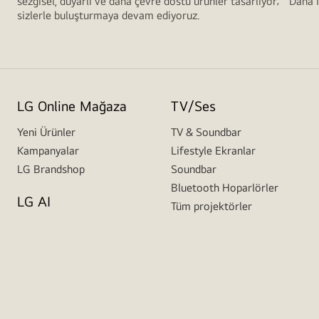
sezgisel, duyarlı ve daha çevre dostu ürünler tasarlıyor; "Daha 
sizlerle buluşturmaya devam ediyoruz.
LG Online Mağaza
TV/Ses
Yeni Ürünler
TV & Soundbar
Kampanyalar
Lifestyle Ekranlar
LG Brandshop
Soundbar
Bluetooth Hoparlörler
LG AI
Tüm projektörler