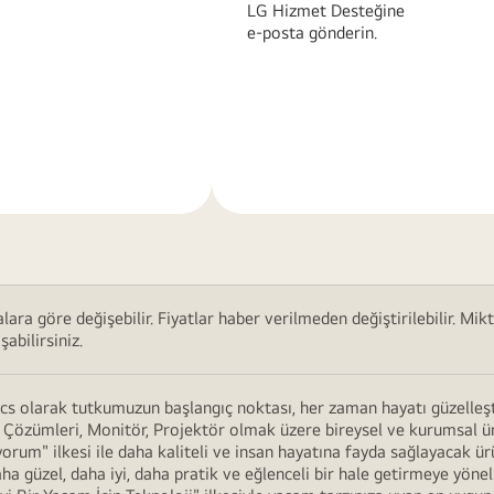
LG Hizmet Desteğine
e-posta gönderin.
Daha
Fazla
Bilgi
ra göre değişebilir. Fiyatlar haber verilmeden değiştirilebilir. Mikt
abilirsiniz.
ics olarak tutkumuzun başlangıç noktası, her zaman hayatı güzelleşti
Çözümleri, Monitör, Projektör olmak üzere bireysel ve kurumsal ürünl
rum" ilkesi ile daha kaliteli ve insan hayatına fayda sağlayacak ü
aha güzel, daha iyi, daha pratik ve eğlenceli bir hale getirmeye yön