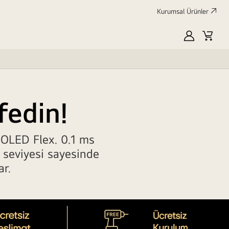
Kurumsal Ürünler
MyLG
Alışve
Sepeti
fedin!
 OLED Flex. 0.1 ms
s seviyesi sayesinde
ar.