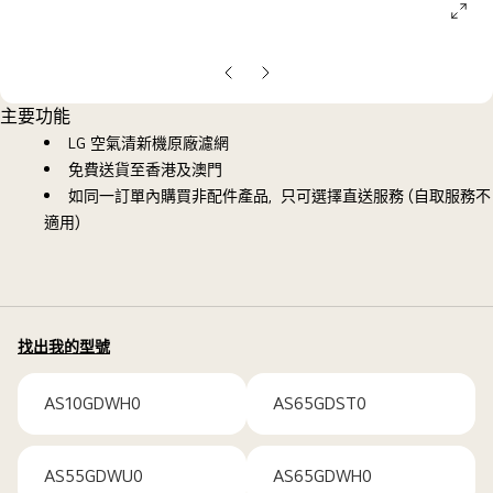
ope
galle
pop
上
下
一
一
主要功能
張
張
LG 空氣清新機原廠濾網
投
投
免費送貨至香港及澳門
影
影
如同一訂單內購買非配件產品，只可選擇直送服務 (自取服務不
片
片
適用)
找出我的型號
AS10GDWH0
AS65GDST0
AS55GDWU0
AS65GDWH0