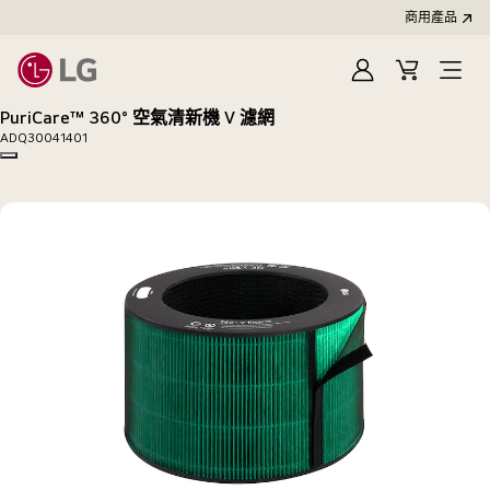
商用產品
登
購
入
物
PuriCare™ 360° 空氣清新機 V 濾網
車
ADQ30041401
Copy model name