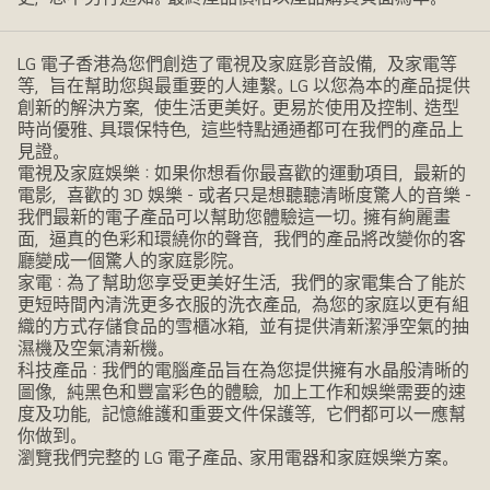
LG 電子香港為您們創造了電視及家庭影音設備，及家電等
等，旨在幫助您與最重要的人連繫。LG 以您為本的產品提供
創新的解決方案，使生活更美好。更易於使用及控制、造型
時尚優雅、具環保特色，這些特點通通都可在我們的產品上
見證。
電視及家庭娛樂：如果你想看你最喜歡的運動項目，最新的
電影，喜歡的 3D 娛樂 - 或者只是想聽聽清晰度驚人的音樂 -
我們最新的電子產品可以幫助您體驗這一切。擁有絢麗畫
面，逼真的色彩和環繞你的聲音，我們的產品將改變你的客
廳變成一個驚人的家庭影院。
家電：為了幫助您享受更美好生活，我們的家電集合了能於
更短時間內清洗更多衣服的洗衣產品，為您的家庭以更有組
織的方式存儲食品的雪櫃冰箱，並有提供清新潔淨空氣的抽
濕機及空氣清新機。
科技產品：我們的電腦產品旨在為您提供擁有水晶般清晰的
圖像，純黑色和豐富彩色的體驗，加上工作和娛樂需要的速
度及功能，記憶維護和重要文件保護等，它們都可以一應幫
你做到。
瀏覽我們完整的 LG 電子產品、家用電器和家庭娛樂方案。