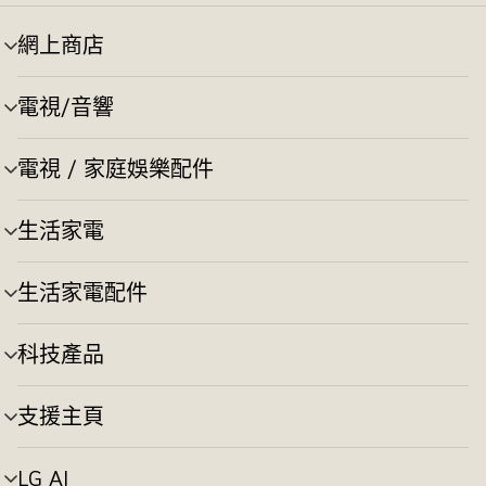
網上商店
選
單
切
電視/音響
選
換
單
切
電視 / 家庭娛樂配件
選
換
單
切
生活家電
選
換
單
切
生活家電配件
選
換
單
切
科技產品
選
換
單
切
支援主頁
選
換
單
切
LG AI