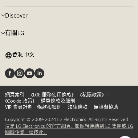
選
換
單
切
Discover
選
換
單
切
有關LG
選
換
單
切
換
香港, 中文
網頁索引
《LGE 服務使用條款》
《私隱政策》
《Cookie 政策》
購買條款及細則
VIP 會員計劃 - 條款和細則
法律條款
無障礙協助
Copyright © 2009-2024 LG Electronics. All Rights Reserved
這是 LG Electronics 的官方網頁。如你想連結到 LG 集團或 LG
(
opens
關聯企業，請按此。