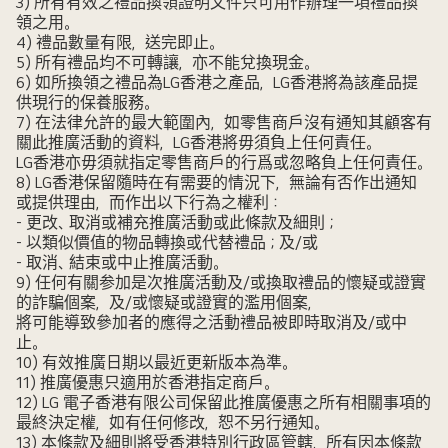
3) 所有有效之禮品換領證明文件只可用作辦理一項禮品換
領之用。
4) 禮品數量有限，送完即止。
5) 所有禮品均不可轉讓，亦不能兌換現金。
6) 如所換領之禮品為LG香港之產品，LG香港將為該產品提
供現行的保養服務。
7) 在法律允許的最大範圍內，如零售商戶沒有通知其顧客有
關此推廣活動的資料，LG香港將毋須負上任何責任。
LG香港亦毋須就指定零售商戶的行爲或忽略負上任何責任。
8) LG香港保留隨時在有需要的情況下，無論有否作出通知
或提供理由，而作出以下行為之權利：
- 更改、取消或補充推廣活動或此條款及細則；
- 以類似價值的物品轉換或代替禮品；及/或
- 取消、結束或中止推廣活動。
9) 任何有關参加是次推廣活動及/或換取禮品的懷疑或證實
的詐騙個案，及/或懷疑或證實的濫用個案，
將可能導致參加者的應得之活動禮品被即時取消及/或中
止。
10) 有效推廣日期以最近更新版本為準。
11) 推廣優惠只適用於香港指定商戶。
12) LG 電子香港有限公司保留此推廣優惠之所有相關事項的
最終決定權，如有任何修改，恕不另行通知。
13) 本條款及細則將受香港特別行政區管轄，所有因本條款