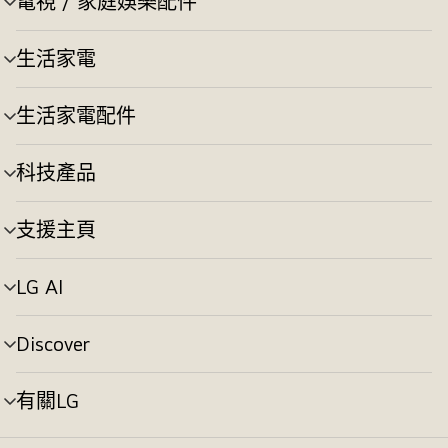
電視 / 家庭娛樂配件
選
換
單
切
生活家電
選
換
單
切
生活家電配件
選
換
單
切
科技產品
選
換
單
切
支援主頁
選
換
單
切
LG AI
選
換
單
切
Discover
選
換
單
切
有關LG
選
換
單