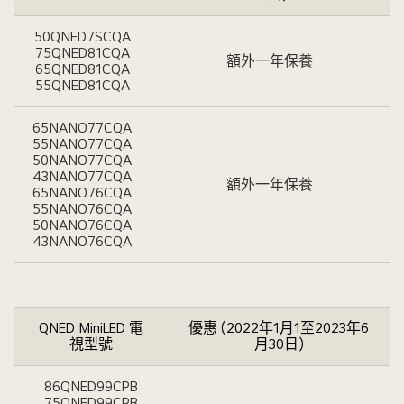
50QNED7SCQA
75QNED81CQA
額外一年保養
65QNED81CQA
55QNED81CQA
65NANO77CQA
55NANO77CQA
50NANO77CQA
43NANO77CQA
額外一年保養
65NANO76CQA
55NANO76CQA
50NANO76CQA
43NANO76CQA
QNED MiniLED 電
優惠 (2022年1月1至2023年6
視型號
月30日)
86QNED99CPB
75QNED99CPB