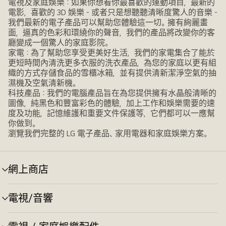
電視及家庭娛樂：如果你想看你最喜歡的運動項目，最新的
電影，喜歡的 3D 娛樂 - 或者只是想聽聽清晰度驚人的音樂 -
我們最新的電子產品可以幫助您體驗這一切。擁有絢麗畫
面，逼真的色彩和環繞你的聲音，我們的產品將改變你的客
廳變成一個驚人的家庭影院。
家電：為了幫助您享受更美好生活，我們的家電集合了能於
更短時間內清洗更多衣服的洗衣產品，為您的家庭以更有組
織的方式存儲食品的雪櫃冰箱，並有提供清新潔淨空氣的抽
濕機及空氣清新機。
科技產品：我們的電腦產品旨在為您提供擁有水晶般清晰的
圖像，純黑色和豐富彩色的體驗，加上工作和娛樂需要的速
度及功能，記憶維護和重要文件保護等，它們都可以一應幫
你做到。
瀏覽我們完整的 LG 電子產品、家用電器和家庭娛樂方案。
網上商店
選
單
切
電視/音響
選
換
單
切