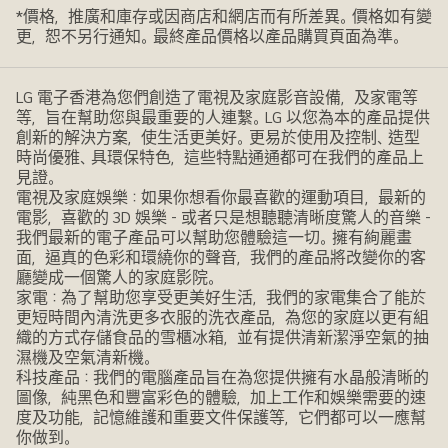
*價格，推廣和庫存或因商店和網店而有所差異。價格如有變
更，恕不另行通知。最終產品價格以產品購買頁面為準。
LG 電子香港為您們創造了電視及家庭影音設備，及家電等
等，旨在幫助您與最重要的人連繫。LG 以您為本的產品提供
創新的解決方案，使生活更美好。更易於使用及控制、造型
時尚優雅、具環保特色，這些特點通通都可在我們的產品上
見證。
電視及家庭娛樂：如果你想看你最喜歡的運動項目，最新的
電影，喜歡的 3D 娛樂 - 或者只是想聽聽清晰度驚人的音樂 -
我們最新的電子產品可以幫助您體驗這一切。擁有絢麗畫
面，逼真的色彩和環繞你的聲音，我們的產品將改變你的客
廳變成一個驚人的家庭影院。
家電：為了幫助您享受更美好生活，我們的家電集合了能於
更短時間內清洗更多衣服的洗衣產品，為您的家庭以更有組
織的方式存儲食品的雪櫃冰箱，並有提供清新潔淨空氣的抽
濕機及空氣清新機。
科技產品：我們的電腦產品旨在為您提供擁有水晶般清晰的
圖像，純黑色和豐富彩色的體驗，加上工作和娛樂需要的速
度及功能，記憶維護和重要文件保護等，它們都可以一應幫
你做到。