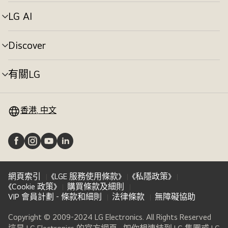
單
切
LG AI
選
換
單
切
Discover
選
換
單
切
有關LG
選
換
單
切
換
香港, 中文
網頁索引
《LGE 服務使用條款》
《私隱政策》
《Cookie 政策》
購買條款及細則
VIP 會員計劃 - 條款和細則
法律條款
無障礙協助
Copyright © 2009-2024 LG Electronics. All Rights Reserved