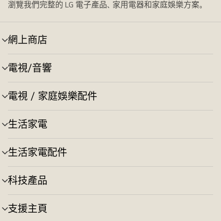
瀏覽我們完整的 LG 電子產品、家用電器和家庭娛樂方案。
網上商店
選
單
切
電視/音響
選
換
單
切
電視 / 家庭娛樂配件
選
換
單
切
生活家電
選
換
單
切
生活家電配件
選
換
單
切
科技產品
選
換
單
切
支援主頁
選
換