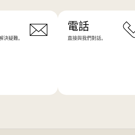
電話
解決疑難。
直接與我們對話。
了
解
更
多