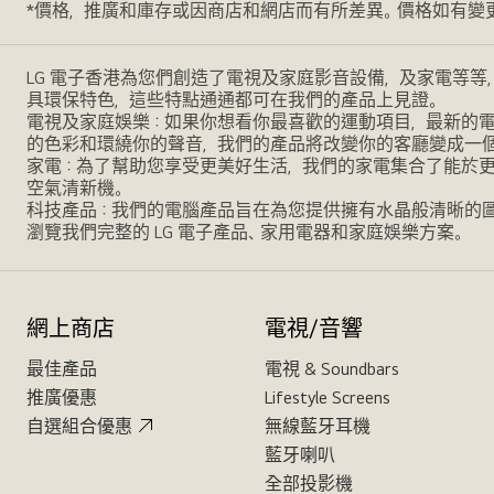
*價格，推廣和庫存或因商店和網店而有所差異。價格如有變
LG 電子香港為您們創造了電視及家庭影音設備，及家電等等
具環保特色，這些特點通通都可在我們的產品上見證。
電視及家庭娛樂：如果你想看你最喜歡的運動項目，最新的電影，
的色彩和環繞你的聲音，我們的產品將改變你的客廳變成一
家電：為了幫助您享受更美好生活，我們的家電集合了能於
空氣清新機。
科技產品：我們的電腦產品旨在為您提供擁有水晶般清晰的
瀏覽我們完整的 LG 電子產品、家用電器和家庭娛樂方案。
網上商店
電視/音響
最佳產品
電視 & Soundbars
推廣優惠
Lifestyle Screens
自選組合優惠
無線藍牙耳機
藍牙喇叭
全部投影機