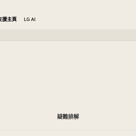
支援主頁
LG AI
疑難排解