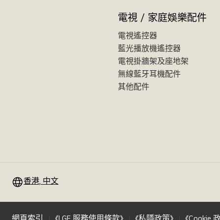
電視 / 家庭娛樂配件
電視遙控器
藍光播放機遙控器
電視掛牆架及座地架
無線藍牙耳機配件
其他配件
香港, 中文
網頁索引
《LGE 服務使用條款》
《私隱政策》
《Cookie 