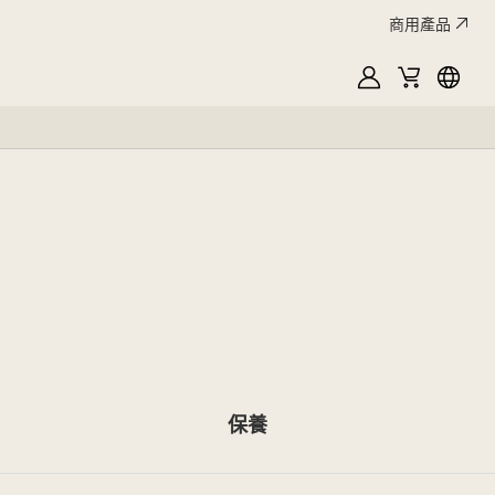
商用產品
MyLG
購
Englis
物
車
保養