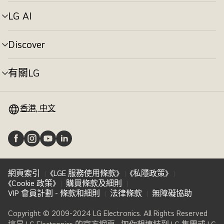
單
切
LG AI
選
換
單
切
Discover
選
換
單
切
有關LG
選
換
單
切
換
香港, 中文
網頁索引
《LGE 服務使用條款》
《私隱政策》
《Cookie 政策》
購買條款及細則
VIP 會員計劃 - 條款和細則
法律條款
無障礙協助
Copyright © 2009-2024 LG Electronics. All Rights Reserved