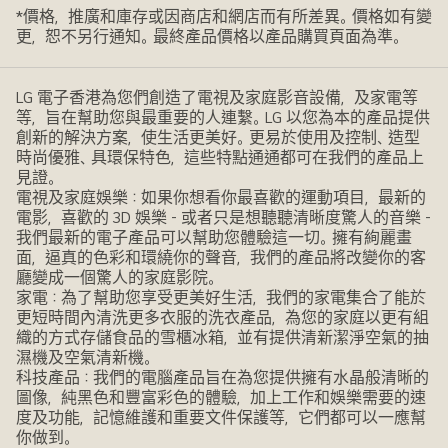
*價格，推廣和庫存或因商店和網店而有所差異。價格如有變
更，恕不另行通知。最終產品價格以產品購買頁面為準。
LG 電子香港為您們創造了電視及家庭影音設備，及家電等
等，旨在幫助您與最重要的人連繫。LG 以您為本的產品提供
創新的解決方案，使生活更美好。更易於使用及控制、造型
時尚優雅、具環保特色，這些特點通通都可在我們的產品上
見證。
電視及家庭娛樂：如果你想看你最喜歡的運動項目，最新的
電影，喜歡的 3D 娛樂 - 或者只是想聽聽清晰度驚人的音樂 -
我們最新的電子產品可以幫助您體驗這一切。擁有絢麗畫
面，逼真的色彩和環繞你的聲音，我們的產品將改變你的客
廳變成一個驚人的家庭影院。
家電：為了幫助您享受更美好生活，我們的家電集合了能於
更短時間內清洗更多衣服的洗衣產品，為您的家庭以更有組
織的方式存儲食品的雪櫃冰箱，並有提供清新潔淨空氣的抽
濕機及空氣清新機。
科技產品：我們的電腦產品旨在為您提供擁有水晶般清晰的
圖像，純黑色和豐富彩色的體驗，加上工作和娛樂需要的速
度及功能，記憶維護和重要文件保護等，它們都可以一應幫
你做到。