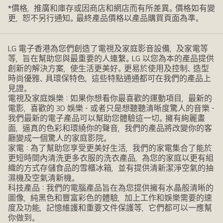
*價格，推廣和庫存或因商店和網店而有所差異。價格如有變
更，恕不另行通知。最終產品價格以產品購買頁面為準。
LG 電子香港為您們創造了電視及家庭影音設備，及家電等
等，旨在幫助您與最重要的人連繫。LG 以您為本的產品提供
創新的解決方案，使生活更美好。更易於使用及控制、造型
時尚優雅、具環保特色，這些特點通通都可在我們的產品上
見證。
電視及家庭娛樂：如果你想看你最喜歡的運動項目，最新的
電影，喜歡的 3D 娛樂 - 或者只是想聽聽清晰度驚人的音樂 -
我們最新的電子產品可以幫助您體驗這一切。擁有絢麗畫
面，逼真的色彩和環繞你的聲音，我們的產品將改變你的客
廳變成一個驚人的家庭影院。
家電：為了幫助您享受更美好生活，我們的家電集合了能於
更短時間內清洗更多衣服的洗衣產品，為您的家庭以更有組
織的方式存儲食品的雪櫃冰箱，並有提供清新潔淨空氣的抽
濕機及空氣清新機。
科技產品：我們的電腦產品旨在為您提供擁有水晶般清晰的
圖像，純黑色和豐富彩色的體驗，加上工作和娛樂需要的速
度及功能，記憶維護和重要文件保護等，它們都可以一應幫
你做到。