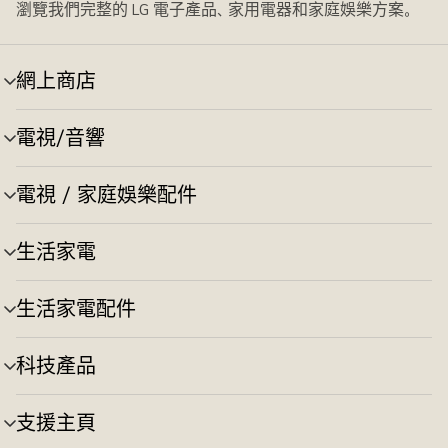
瀏覽我們完整的 LG 電子產品、家用電器和家庭娛樂方案。
網上商店
選
單
切
電視/音響
選
換
單
切
電視 / 家庭娛樂配件
選
換
單
切
生活家電
選
換
單
切
生活家電配件
選
換
單
切
科技產品
選
換
單
切
支援主頁
選
換