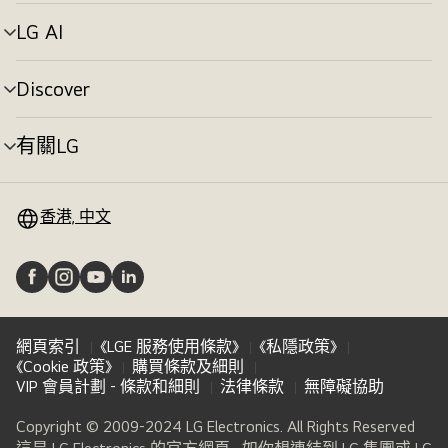
單
切
LG AI
選
換
單
切
Discover
選
換
單
切
有關LG
選
換
單
切
換
香港, 中文
網頁索引
《LGE 服務使用條款》
《私隱政策》
《Cookie 政策》
購買條款及細則
VIP 會員計劃 - 條款和細則
法律條款
無障礙協助
Copyright © 2009-2024 LG Electronics. All Rights Reserved