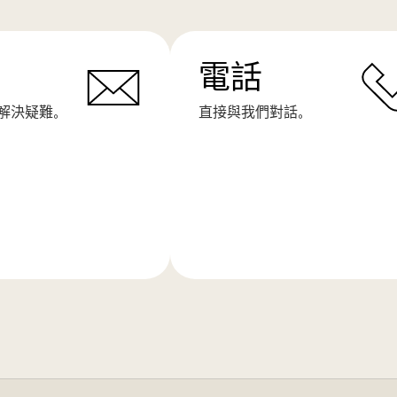
電話
解決疑難。
直接與我們對話。
了
解
更
多