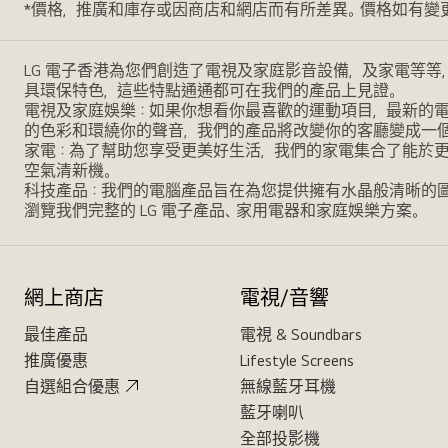
*價格，推廣和庫存或因商店和網店而有所差異。價格如有變
LG 電子香港為您們創造了電視及家庭影音設備，及家電等等
具環保特色，這些特點通通都可在我們的產品上見證。
電視及家庭娛樂：如果你想看你最喜歡的運動項目，最新的電影，
的色彩和環繞你的聲音，我們的產品將改變你的客廳變成一
家電：為了幫助您享受更美好生活，我們的家電集合了能於
空氣清新機。
科技產品：我們的電腦產品旨在為您提供擁有水晶般清晰的
瀏覽我們完整的 LG 電子產品、家用電器和家庭娛樂方案。
網上商店
電視/音響
最佳產品
電視 & Soundbars
推廣優惠
Lifestyle Screens
自選組合優惠
無線藍牙耳機
藍牙喇叭
全部投影機