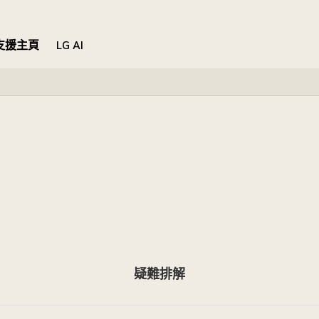
支援主頁
LG AI
疑難排解