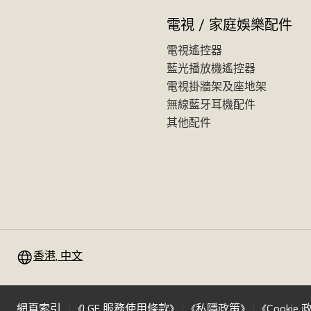
電視 / 家庭娛樂配件
電視遙控器
藍光播放機遙控器
電視掛牆架及座地架
無線藍牙耳機配件
其他配件
香港, 中文
網頁索引
《LGE 服務使用條款》
《私隱政策》
《Cookie 