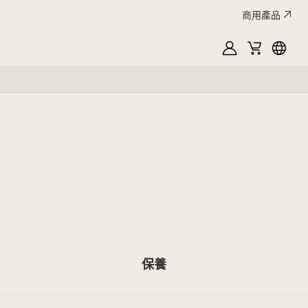
商用產品
MyLG
購
Englis
物
車
保養