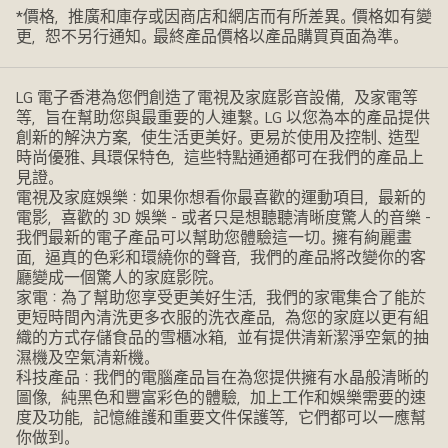
*價格，推廣和庫存或因商店和網店而有所差異。價格如有變
更，恕不另行通知。最終產品價格以產品購買頁面為準。
LG 電子香港為您們創造了電視及家庭影音設備，及家電等
等，旨在幫助您與最重要的人連繫。LG 以您為本的產品提供
創新的解決方案，使生活更美好。更易於使用及控制、造型
時尚優雅、具環保特色，這些特點通通都可在我們的產品上
見證。
電視及家庭娛樂：如果你想看你最喜歡的運動項目，最新的
電影，喜歡的 3D 娛樂 - 或者只是想聽聽清晰度驚人的音樂 -
我們最新的電子產品可以幫助您體驗這一切。擁有絢麗畫
面，逼真的色彩和環繞你的聲音，我們的產品將改變你的客
廳變成一個驚人的家庭影院。
家電：為了幫助您享受更美好生活，我們的家電集合了能於
更短時間內清洗更多衣服的洗衣產品，為您的家庭以更有組
織的方式存儲食品的雪櫃冰箱，並有提供清新潔淨空氣的抽
濕機及空氣清新機。
科技產品：我們的電腦產品旨在為您提供擁有水晶般清晰的
圖像，純黑色和豐富彩色的體驗，加上工作和娛樂需要的速
度及功能，記憶維護和重要文件保護等，它們都可以一應幫
你做到。