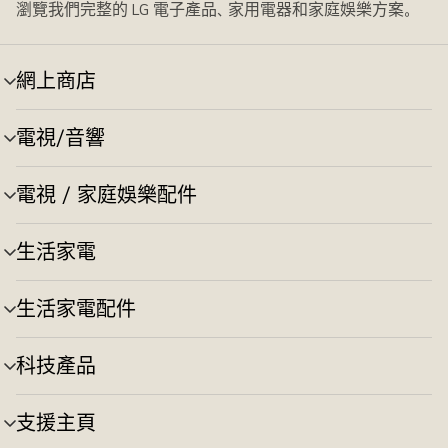
瀏覽我們完整的 LG 電子產品、家用電器和家庭娛樂方案。
網上商店
選
單
切
電視/音響
選
換
單
切
電視 / 家庭娛樂配件
選
換
單
切
生活家電
選
換
單
切
生活家電配件
選
換
單
切
科技產品
選
換
單
切
支援主頁
選
換