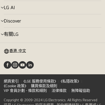
單
切
LG AI
選
換
單
切
Discover
選
換
單
切
有關LG
選
換
單
切
換
香港, 中文
網頁索引
《LGE 服務使用條款》
《私隱政策》
《Cookie 政策》
購買條款及細則
VIP 會員計劃 - 條款和細則
法律條款
無障礙協助
Copyright © 2009-2024 LG Electronics. All Rights Reserved