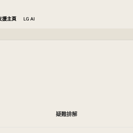
支援主頁
LG AI
疑難排解