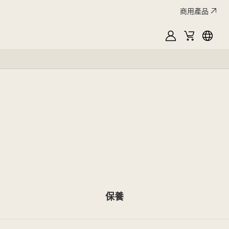
商用產品
MyLG
購
Englis
物
車
保養