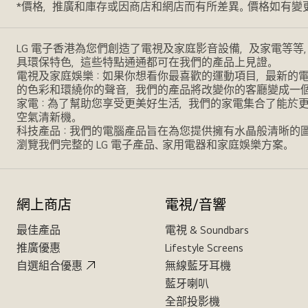
*價格，推廣和庫存或因商店和網店而有所差異。價格如有變
LG 電子香港為您們創造了電視及家庭影音設備，及家電等等
具環保特色，這些特點通通都可在我們的產品上見證。
電視及家庭娛樂：如果你想看你最喜歡的運動項目，最新的電影，
的色彩和環繞你的聲音，我們的產品將改變你的客廳變成一
家電：為了幫助您享受更美好生活，我們的家電集合了能於
空氣清新機。
科技產品：我們的電腦產品旨在為您提供擁有水晶般清晰的
瀏覽我們完整的 LG 電子產品、家用電器和家庭娛樂方案。
網上商店
電視/音響
最佳產品
電視 & Soundbars
推廣優惠
Lifestyle Screens
自選組合優惠
無線藍牙耳機
藍牙喇叭
全部投影機