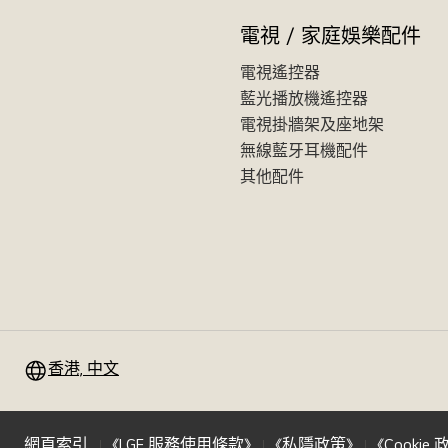
電視 / 家庭娛樂配件
電視遙控器
藍光播放機遙控器
電視掛牆架及座地架
無線藍牙耳機配件
其他配件
香港, 中文
網頁索引
《LGE 服務使用條款》
《私隱政策》
《Cookie 