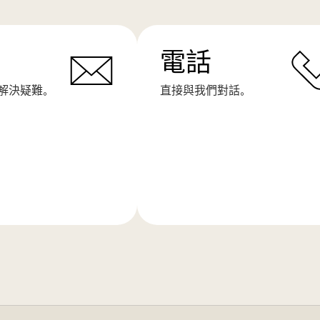
電話
解決疑難。
直接與我們對話。
了
解
更
多