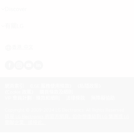
單
切
Discover
選
換
單
切
有關LG
選
換
單
切
換
香港, 中文
網頁索引
《LGE 服務使用條款》
《私隱政策》
《Cookie 政策》
購買條款及細則
VIP 會員計劃 - 條款和細則
法律條款
無障礙協助
Copyright © 2009-2024 LG Electronics. All Rights Reserved
這是 LG Electronics 的官方網頁。如你想連結到 LG 集團或 LG
(
opens
關聯企業，請按此。
in