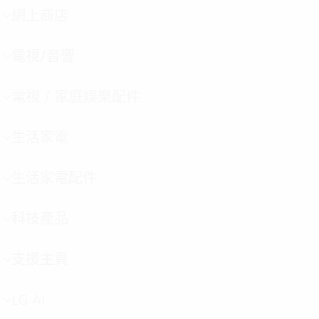
網上商店
選
單
切
電視/音響
選
換
單
切
電視 / 家庭娛樂配件
選
換
單
切
生活家電
選
換
單
切
生活家電配件
選
換
單
切
科技產品
選
換
單
切
支援主頁
選
換
單
切
LG AI
選
換