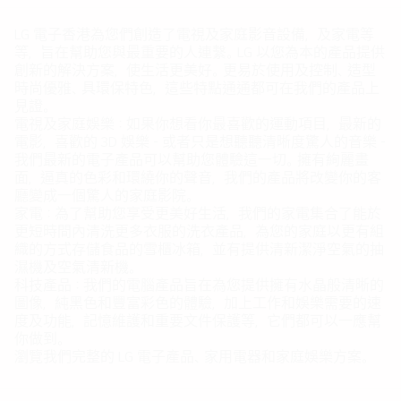
LG 電子香港為您們創造了電視及家庭影音設備，及家電等
等，旨在幫助您與最重要的人連繫。LG 以您為本的產品提供
創新的解決方案，使生活更美好。更易於使用及控制、造型
時尚優雅、具環保特色，這些特點通通都可在我們的產品上
見證。
電視及家庭娛樂：如果你想看你最喜歡的運動項目，最新的
電影，喜歡的 3D 娛樂 - 或者只是想聽聽清晰度驚人的音樂 -
我們最新的電子產品可以幫助您體驗這一切。擁有絢麗畫
面，逼真的色彩和環繞你的聲音，我們的產品將改變你的客
廳變成一個驚人的家庭影院。
家電：為了幫助您享受更美好生活，我們的家電集合了能於
更短時間內清洗更多衣服的洗衣產品，為您的家庭以更有組
織的方式存儲食品的雪櫃冰箱，並有提供清新潔淨空氣的抽
濕機及空氣清新機。
科技產品：我們的電腦產品旨在為您提供擁有水晶般清晰的
圖像，純黑色和豐富彩色的體驗，加上工作和娛樂需要的速
度及功能，記憶維護和重要文件保護等，它們都可以一應幫
你做到。
瀏覽我們完整的 LG 電子產品、家用電器和家庭娛樂方案。