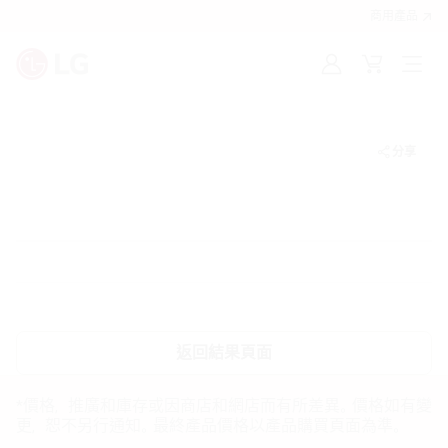
商用產品
登
購
入
物
車
分享
返回結果頁面
*價格，推廣和庫存或因商店和網店而有所差異。價格如有變
更，恕不另行通知。最終產品價格以產品購買頁面為準。