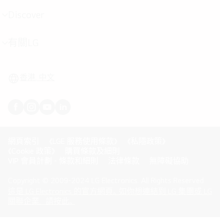
單
切
Discover
選
換
單
切
有關LG
選
換
單
切
換
香港, 中文
網頁索引
《LGE 服務使用條款》
《私隱政策》
《Cookie 政策》
購買條款及細則
VIP 會員計劃 - 條款和細則
法律條款
無障礙協助
Copyright © 2009-2024 LG Electronics. All Rights Reserved
這是 LG Electronics 的官方網頁。如你想連結到 LG 集團或 LG
(
opens
關聯企業，請按此。
in