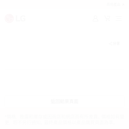
商用產品
登
購
入
物
車
分享
返回結果頁面
*價格，推廣和庫存或因商店和網店而有所差異。價格如有變
更，恕不另行通知。最終產品價格以產品購買頁面為準。