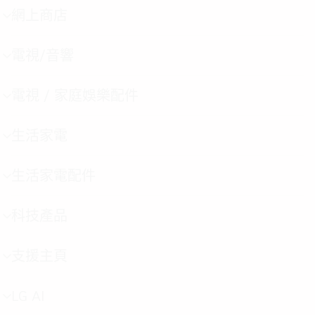
網上商店
選
單
切
電視/音響
選
換
單
切
電視 / 家庭娛樂配件
選
換
單
切
生活家電
選
換
單
切
生活家電配件
選
換
單
切
科技產品
選
換
單
切
支援主頁
選
換
單
切
LG AI
選
換