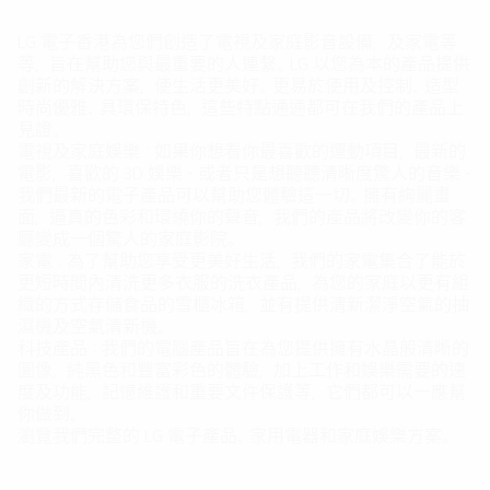
LG 電子香港為您們創造了電視及家庭影音設備，及家電等
等，旨在幫助您與最重要的人連繫。LG 以您為本的產品提供
創新的解決方案，使生活更美好。更易於使用及控制、造型
時尚優雅、具環保特色，這些特點通通都可在我們的產品上
見證。
電視及家庭娛樂：如果你想看你最喜歡的運動項目，最新的
電影，喜歡的 3D 娛樂 - 或者只是想聽聽清晰度驚人的音樂 -
我們最新的電子產品可以幫助您體驗這一切。擁有絢麗畫
面，逼真的色彩和環繞你的聲音，我們的產品將改變你的客
廳變成一個驚人的家庭影院。
家電：為了幫助您享受更美好生活，我們的家電集合了能於
更短時間內清洗更多衣服的洗衣產品，為您的家庭以更有組
織的方式存儲食品的雪櫃冰箱，並有提供清新潔淨空氣的抽
濕機及空氣清新機。
科技產品：我們的電腦產品旨在為您提供擁有水晶般清晰的
圖像，純黑色和豐富彩色的體驗，加上工作和娛樂需要的速
度及功能，記憶維護和重要文件保護等，它們都可以一應幫
你做到。
瀏覽我們完整的 LG 電子產品、家用電器和家庭娛樂方案。