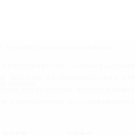
更，恕不另行通知。最終產品價格以產品購買頁面為準。
，旨在幫助您與最重要的人連繫。LG 以您為本的產品提供創新
喜歡的 3D 娛樂 - 或者只是想聽聽清晰度驚人的音樂 - 
個驚人的家庭影院。
更短時間內清洗更多衣服的洗衣產品，為您的家庭以更有組織的方
圖像，純黑色和豐富彩色的體驗，加上工作和娛樂需要的速度及功
生活家電
科技產品