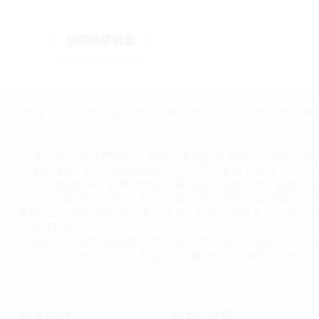
返回結果頁面
*價格，推廣和庫存或因商店和網店而有所差異。價格如有變
LG 電子香港為您們創造了電視及家庭影音設備，及家電等等
具環保特色，這些特點通通都可在我們的產品上見證。
電視及家庭娛樂：如果你想看你最喜歡的運動項目，最新的電影，
的色彩和環繞你的聲音，我們的產品將改變你的客廳變成一
家電：為了幫助您享受更美好生活，我們的家電集合了能於
空氣清新機。
科技產品：我們的電腦產品旨在為您提供擁有水晶般清晰的
瀏覽我們完整的 LG 電子產品、家用電器和家庭娛樂方案。
網上商店
電視/音響