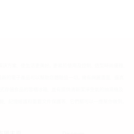
的解決方案，使生活更美好。更易於使用及控制、造型時尚優雅、
我們最新的電子產品可以幫助您體驗這一切。擁有絢麗畫面，逼真
式存儲食品的雪櫃冰箱，並有提供清新潔淨空氣的抽濕機及
能，記憶維護和重要文件保護等，它們都可以一應幫你做到。
支援主頁
Discover