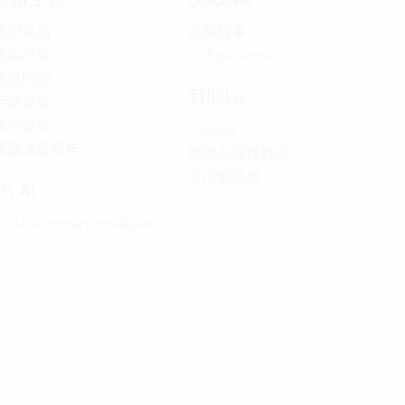
登記產品
品牌故事
追踪訂單
LG Experience
常見問題
有關LG
保養條款
預約維修
Careers
深層清潔服務
新聞及傳媒資訊
可持續發展
LG AI
G Affectionate Intelligence