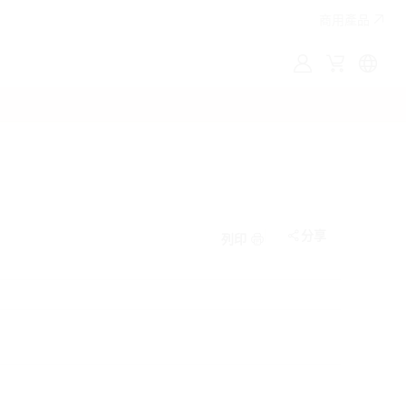
商用產品
MyLG
購
Englis
物
車
分享
列印