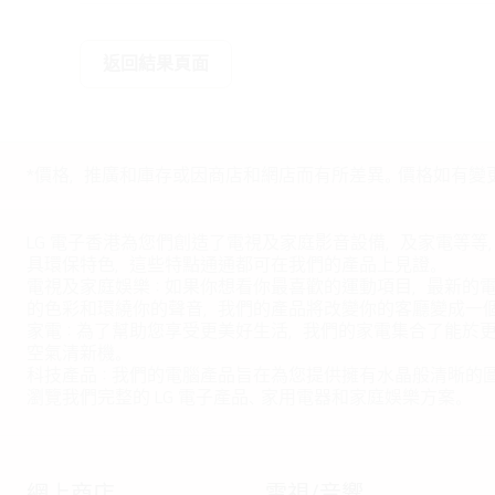
返回結果頁面
*價格，推廣和庫存或因商店和網店而有所差異。價格如有變
LG 電子香港為您們創造了電視及家庭影音設備，及家電等等
具環保特色，這些特點通通都可在我們的產品上見證。
電視及家庭娛樂：如果你想看你最喜歡的運動項目，最新的電影，
的色彩和環繞你的聲音，我們的產品將改變你的客廳變成一
家電：為了幫助您享受更美好生活，我們的家電集合了能於
空氣清新機。
科技產品：我們的電腦產品旨在為您提供擁有水晶般清晰的
瀏覽我們完整的 LG 電子產品、家用電器和家庭娛樂方案。
網上商店
電視/音響