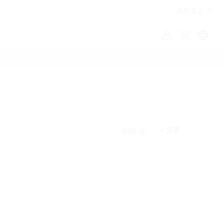
商用產品
MyLG
購
Englis
物
車
分享
列印