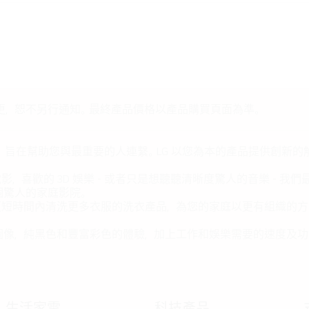
更，恕不另行通知。最終產品價格以產品購買頁面為準。
，旨在幫助您與最重要的人連繫。LG 以您為本的產品提供創新
喜歡的 3D 娛樂 - 或者只是想聽聽清晰度驚人的音樂 - 
個驚人的家庭影院。
更短時間內清洗更多衣服的洗衣產品，為您的家庭以更有組織的方
圖像，純黑色和豐富彩色的體驗，加上工作和娛樂需要的速度及功
生活家電
科技產品