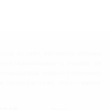
的解決方案，使生活更美好。更易於使用及控制、造型時尚優雅、
我們最新的電子產品可以幫助您體驗這一切。擁有絢麗畫面，逼真
式存儲食品的雪櫃冰箱，並有提供清新潔淨空氣的抽濕機及
能，記憶維護和重要文件保護等，它們都可以一應幫你做到。
支援主頁
Discover