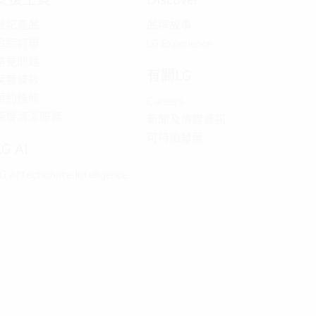
登記產品
品牌故事
追踪訂單
LG Experience
常見問題
有關LG
保養條款
預約維修
Careers
深層清潔服務
新聞及傳媒資訊
可持續發展
LG AI
G Affectionate Intelligence