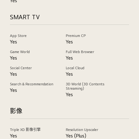
Yes
SMART TV
App Store
Premium CP
Yes
Yes
Game World
Full Web Browser
Yes
Yes
Social Center
Local Cloud
Yes
Yes
Search & Recommendation
3D World (3D Contents
Streaming)
Yes
Yes
影像
Triple XD 影像引擎
Resolution Upscaler
Yes
Yes (Plus)