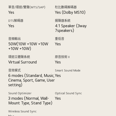
單音/環迴/雙聲(MTS/SAP)
杜比數碼解碼器
Yes
Yes (Dolby MS10)
DTS解碼器
揚聲器系統
Yes
4.1 Speaker (3way
7speakers)
音頻輸出
重低音
50W(10W +10W +10W
Yes
+10W +10W)
環迴立體聲系統
原音技術 II
Virtual Surround
Yes
音效模式
Smart Sound Mode
6 modes (Standard, Music,
Yes
Cinema, Sport, Game, User
setting)
Sound Optimizer
Optical Sound Sync
3 modes (Normal, Wall-
Yes
Mount Type, Stand Type)
Wireless Sound Sync