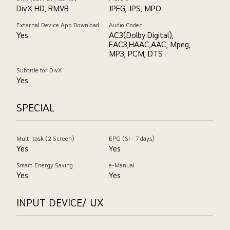
DivX HD, RMVB
JPEG, JPS, MPO
External Device App Download
Audio Codec
Yes
AC3(Dolby Digital),
EAC3,HAAC,AAC, Mpeg,
MP3, PCM, DTS
Subtitle for DivX
Yes
SPECIAL
Multi task (2 Screen)
EPG (SI - 7 days)
Yes
Yes
Smart Energy Saving
e-Manual
Yes
Yes
INPUT DEVICE/ UX