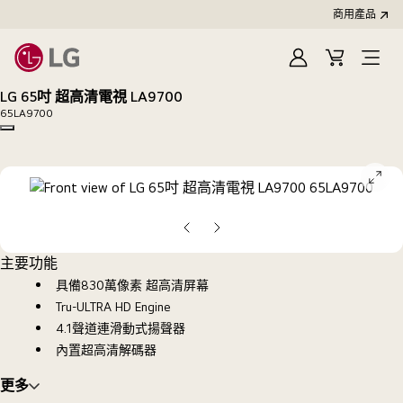
商用產品
登
購
入
物
LG 65吋 超高清電視 LA9700
車
65LA9700
Copy model name
ope
galle
pop
上
下
一
一
主要功能
張
張
具備830萬像素 超高清屏幕
投
投
Tru-ULTRA HD Engine
影
影
4.1聲道連滑動式揚聲器
片
片
內置超高清解碼器
更多