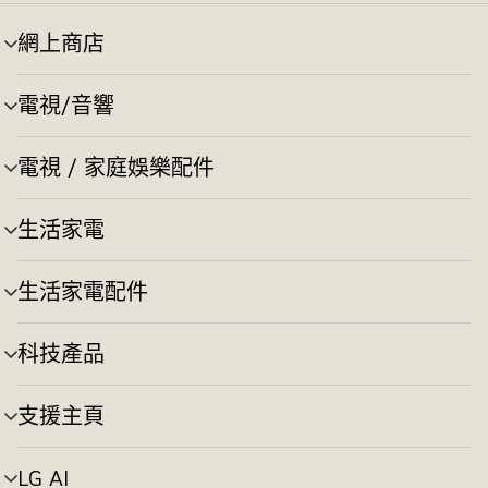
網上商店
選
單
切
電視/音響
選
換
單
切
電視 / 家庭娛樂配件
選
換
單
切
生活家電
選
換
單
切
生活家電配件
選
換
單
切
科技產品
選
換
單
切
支援主頁
選
換
單
切
LG AI
選