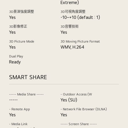
Extreme)
3D景深強度調整
3D可視角度調整
Yes
-10~+10 (default : 1)
3D影像修正
3D音響技術
Yes
Yes
3D Picture Mode
3D Moving Picture Format
Yes
WMV, H.264
Dual Play
Ready
SMART SHARE
----- Media Share -----
- Outdoor Access (W
-----
Yes (SU)
- Remote App
- Network File Browser (DLNA)
Yes
Yes
- Media Link
----- Screen Share -----