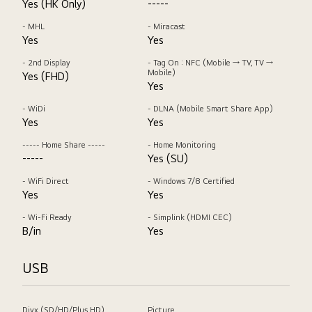
Yes (HK Only)
-----
- MHL
- Miracast
Yes
Yes
- 2nd Display
- Tag On : NFC (Mobile → TV, TV →
Mobile)
Yes (FHD)
Yes
- WiDi
- DLNA (Mobile Smart Share App)
Yes
Yes
----- Home Share -----
- Home Monitoring
-----
Yes (SU)
- WiFi Direct
- Windows 7/8 Certified
Yes
Yes
- Wi-Fi Ready
- Simplink (HDMI CEC)
B/in
Yes
USB
Divx (SD/HD/Plus HD)
Picture