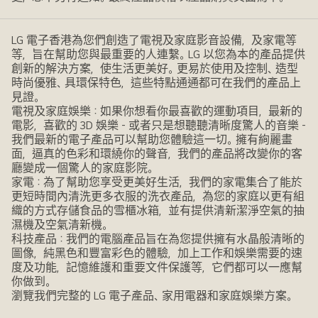
LG 電子香港為您們創造了電視及家庭影音設備，及家電等
等，旨在幫助您與最重要的人連繫。LG 以您為本的產品提供
創新的解決方案，使生活更美好。更易於使用及控制、造型
時尚優雅、具環保特色，這些特點通通都可在我們的產品上
見證。
電視及家庭娛樂：如果你想看你最喜歡的運動項目，最新的
電影，喜歡的 3D 娛樂 - 或者只是想聽聽清晰度驚人的音樂 -
我們最新的電子產品可以幫助您體驗這一切。擁有絢麗畫
面，逼真的色彩和環繞你的聲音，我們的產品將改變你的客
廳變成一個驚人的家庭影院。
家電：為了幫助您享受更美好生活，我們的家電集合了能於
更短時間內清洗更多衣服的洗衣產品，為您的家庭以更有組
織的方式存儲食品的雪櫃冰箱，並有提供清新潔淨空氣的抽
濕機及空氣清新機。
科技產品：我們的電腦產品旨在為您提供擁有水晶般清晰的
圖像，純黑色和豐富彩色的體驗，加上工作和娛樂需要的速
度及功能，記憶維護和重要文件保護等，它們都可以一應幫
你做到。
瀏覽我們完整的 LG 電子產品、家用電器和家庭娛樂方案。