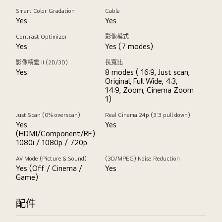
Smart Color Gradation
Cable
Yes
Yes
Contrast Optimizer
影像模式
Yes
Yes (7 modes)
影像精靈 II (2D/3D)
長寬比
Yes
8 modes ( 16:9, Just scan,
Original, Full Wide, 4:3,
14:9, Zoom, Cinema Zoom
1)
Just Scan (0% overscan)
Real Cinema 24p (3:3 pull down)
Yes
Yes
(HDMI/Component/RF)
1080i / 1080p / 720p
AV Mode (Picture & Sound)
(3D/MPEG) Noise Reduction
Yes (Off / Cinema /
Yes
Game)
配件