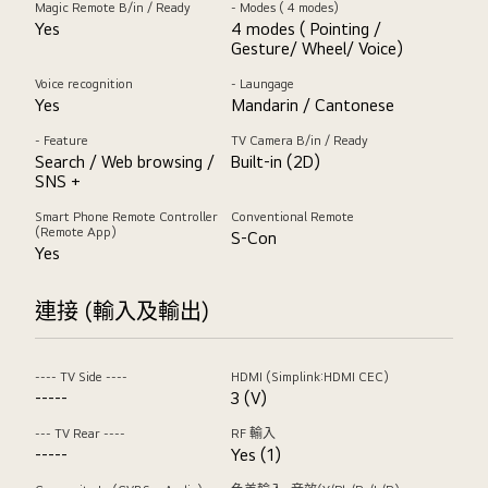
Magic Remote B/in / Ready
- Modes ( 4 modes)
Yes
4 modes ( Pointing /
Gesture/ Wheel/ Voice)
Voice recognition
- Laungage
Yes
Mandarin / Cantonese
- Feature
TV Camera B/in / Ready
Search / Web browsing /
Built-in (2D)
SNS +
Smart Phone Remote Controller
Conventional Remote
(Remote App)
S-Con
Yes
連接 (輸入及輸出)
---- TV Side ----
HDMI (Simplink:HDMI CEC)
-----
3 (V)
--- TV Rear ----
RF 輸入
-----
Yes (1)