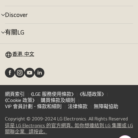
換
單
切
Discover
選
換
單
切
有關LG
選
換
單
切
換
香港, 中文
網頁索引
《LGE 服務使用條款》
《私隱政策》
《Cookie 政策》
購買條款及細則
VIP 會員計劃 - 條款和細則
法律條款
無障礙協助
Copyright © 2009-2024 LG Electronics. All Rights Reserved
這是 LG Electronics 的官方網頁。如你想連結到 LG 集團或 LG
(
opens
關聯企業，請按此。
in