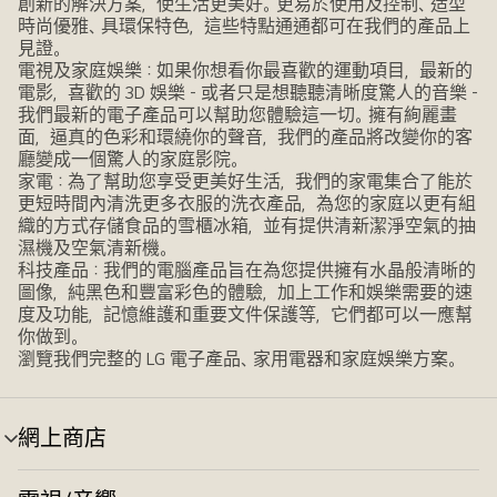
創新的解決方案，使生活更美好。更易於使用及控制、造型
時尚優雅、具環保特色，這些特點通通都可在我們的產品上
見證。
電視及家庭娛樂：如果你想看你最喜歡的運動項目，最新的
電影，喜歡的 3D 娛樂 - 或者只是想聽聽清晰度驚人的音樂 -
我們最新的電子產品可以幫助您體驗這一切。擁有絢麗畫
面，逼真的色彩和環繞你的聲音，我們的產品將改變你的客
廳變成一個驚人的家庭影院。
家電：為了幫助您享受更美好生活，我們的家電集合了能於
更短時間內清洗更多衣服的洗衣產品，為您的家庭以更有組
織的方式存儲食品的雪櫃冰箱，並有提供清新潔淨空氣的抽
濕機及空氣清新機。
科技產品：我們的電腦產品旨在為您提供擁有水晶般清晰的
圖像，純黑色和豐富彩色的體驗，加上工作和娛樂需要的速
度及功能，記憶維護和重要文件保護等，它們都可以一應幫
你做到。
瀏覽我們完整的 LG 電子產品、家用電器和家庭娛樂方案。
網上商店
選
單
切