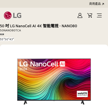
商用產品
登
購
入
物
50 吋 LG NanoCell AI 4K 智能電視 - NANO80
車
50NANO80TCA
Copy model name
55"
50"
43"