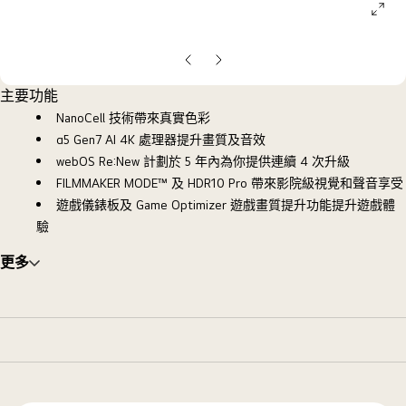
ope
galle
pop
上
下
一
一
主要功能
張
張
NanoCell 技術帶來真實色彩
投
投
α5 Gen7 AI 4K 處理器提升畫質及音效
影
影
webOS Re:New 計劃於 5 年內為你提供連續 4 次升級
片
片
FILMMAKER MODE™ 及 HDR10 Pro 帶來影院級視覺和聲音享受
遊戲儀錶板及 Game Optimizer 遊戲畫質提升功能提升遊戲體
驗
更多