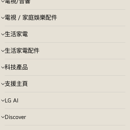
電視/音響
選
換
單
切
電視 / 家庭娛樂配件
選
換
單
切
生活家電
選
換
單
切
生活家電配件
選
換
單
切
科技產品
選
換
單
切
支援主頁
選
換
單
切
LG AI
選
換
單
切
Discover
選
換
單