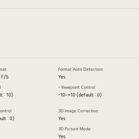
rmat
Format Auto Detection
, F/S
Yes
l
- Viewpoint Control
t : 10)
-10~+10 (default : 0)
ontrol
3D Image Correction
lt : 0)
Yes
3D Picture Mode
Yes