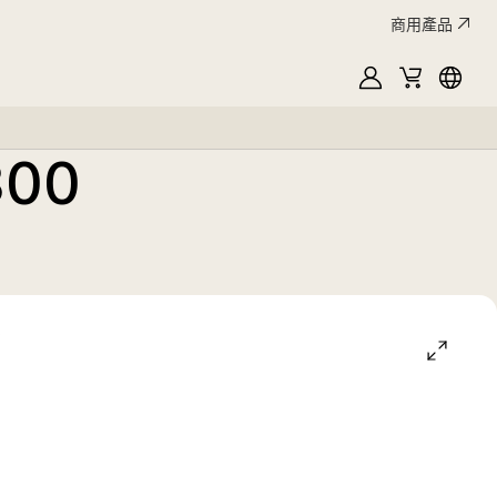
商用產品
MyLG
購
Englis
物
車
800
open
gallery
popup