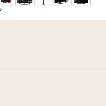
張
影
影
投
片
片
下
影
一
片
張
投
影
片