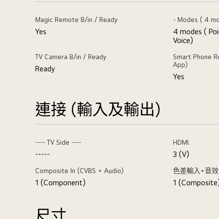
Magic Remote B/in / Ready
- Modes ( 4 m
Yes
4 modes ( Poi
Voice)
TV Camera B/in / Ready
Smart Phone R
App)
Ready
Yes
連接 (輸入及輸出)
---- TV Side ----
HDMI.
-----
3 (V)
Composite In (CVBS + Audio)
色差輸入+音效(Y/
1 (Component)
1 (Composite
尺寸