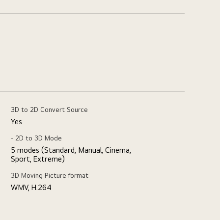
3D to 2D Convert Source
Yes
- 2D to 3D Mode
5 modes (Standard, Manual, Cinema,
Sport, Extreme)
3D Moving Picture format
WMV, H.264