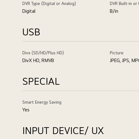
DVR Type (Digital or Analog)
DVR Built-in or
Digital
B/in
USB
Divx (SD/HD/Plus HD)
Picture
DivX HD, RMVB
JPEG, JPS, M
SPECIAL
Smart Energy Saving
Yes
INPUT DEVICE/ UX