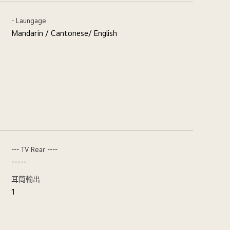
- Laungage
Mandarin / Cantonese/ English
--- TV Rear ----
-----
耳筒輸出
1