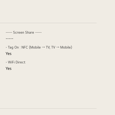
----- Screen Share -----
-----
- Tag On : NFC (Mobile → TV, TV → Mobile)
Yes
- WiFi Direct
Yes