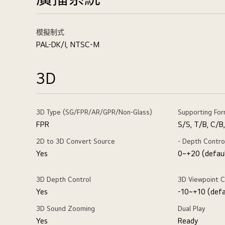
模擬制式
PAL-DK/I, NTSC-M
3D
3D Type (SG/FPR/AR/GPR/Non-Glass)
Supporting Fo
FPR
S/S, T/B, C/B
2D to 3D Convert Source
- Depth Contro
Yes
0~+20 (defaul
3D Depth Control
3D Viewpoint C
Yes
-10~+10 (defau
3D Sound Zooming
Dual Play
Yes
Ready