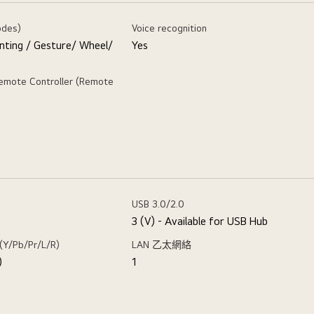
odes)
Voice recognition
nting / Gesture/ Wheel/
Yes
emote Controller (Remote
USB 3.0/2.0
3 (V) - Available for USB Hub
Pb/Pr/L/R)
LAN 乙太網絡
)
1