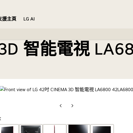
支援主頁
LG AI
A 3D 智能電視 LA6
上
下
一
一
上
張
張
一
投
投