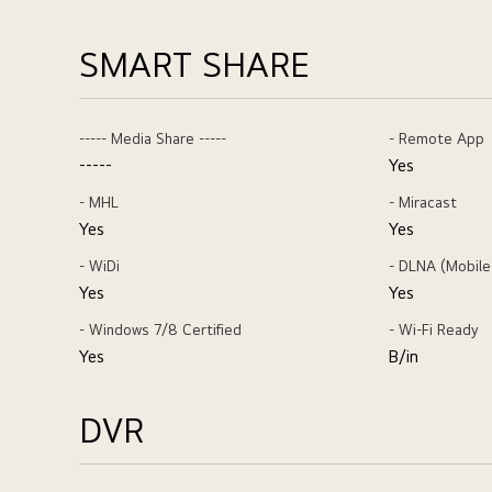
SMART SHARE
----- Media Share -----
- Remote App
-----
Yes
- MHL
- Miracast
Yes
Yes
- WiDi
- DLNA (Mobile
Yes
Yes
- Windows 7/8 Certified
- Wi-Fi Ready
Yes
B/in
DVR