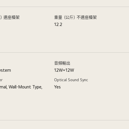
米）連座檯架
重量（公斤）不連座檯架
0
12.2
音頻輸出
System
12W+12W
er
Optical Sound Sync
mal, Wall-Mount Type,
Yes