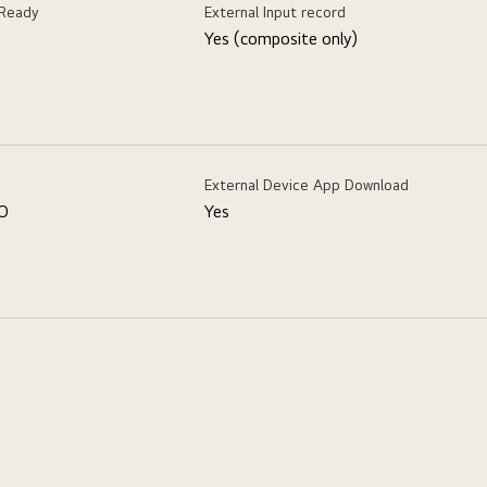
 Ready
External Input record
Yes (composite only)
External Device App Download
PO
Yes