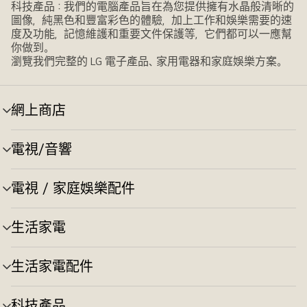
科技產品：我們的電腦產品旨在為您提供擁有水晶般清晰的
圖像，純黑色和豐富彩色的體驗，加上工作和娛樂需要的速
度及功能，記憶維護和重要文件保護等，它們都可以一應幫
你做到。
瀏覽我們完整的 LG 電子產品、家用電器和家庭娛樂方案。
網上商店
選
單
切
電視/音響
選
換
單
切
電視 / 家庭娛樂配件
選
換
單
切
生活家電
選
換
單
切
生活家電配件
選
換
單
切
科技產品