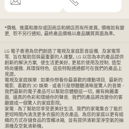
*價格，推廣和庫存或因商店和網店而有所差異。價格如有變
更，恕不另行通知。最終產品價格以產品購買頁面為準。
LG 電子香港為您們創造了電視及家庭影音設備，及家電等
等，旨在幫助您與最重要的人連繫。LG 以您為本的產品提供
創新的解決方案，使生活更美好。更易於使用及控制、造型
時尚優雅、具環保特色，這些特點通通都可在我們的產品上
見證。
電視及家庭娛樂：如果你想看你最喜歡的運動項目，最新的
電影，喜歡的 3D 娛樂 - 或者只是想聽聽清晰度驚人的音樂 -
我們最新的電子產品可以幫助您體驗這一切。擁有絢麗畫
面，逼真的色彩和環繞你的聲音，我們的產品將改變你的客
廳變成一個驚人的家庭影院。
家電：為了幫助您享受更美好生活，我們的家電集合了能於
更短時間內清洗更多衣服的洗衣產品，為您的家庭以更有組
織的方式存儲食品的雪櫃冰箱，並有提供清新潔淨空氣的抽
濕機及空氣清新機。