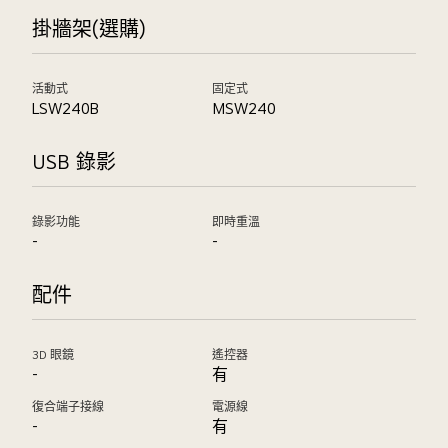
掛牆架(選購)
活動式
固定式
LSW240B
MSW240
USB 錄影
錄影功能
即時重溫
-
-
配件
3D 眼鏡
遙控器
-
有
復合端子接線
電源線
-
有