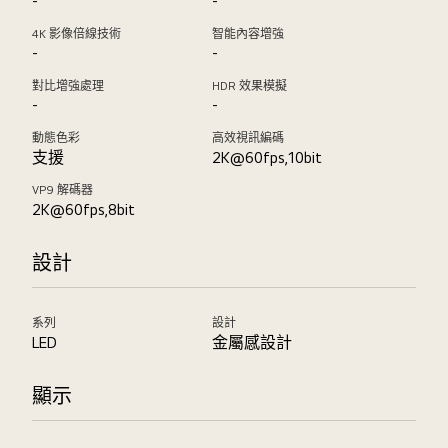
-
-
4K 影像倍線技術
智能內容增強
-
-
對比增強處理
HDR 效果模擬
-
-
動態色彩
高效視訊編碼
支援
2K@60fps,10bit
VP9 解碼器
2K@60fps,8bit
設計
系列
設計
LED
金屬感設計
顯示