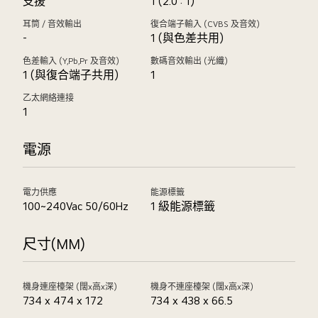
支援
1 (2.0 : 1)
耳筒 / 音效輸出
復合端子輸入 (CVBS 及音效)
-
1 (與色差共用)
色差輸入 (Y,Pb,Pr 及音效)
數碼音效輸出 (光纖)
1 (與復合端子共用)
1
乙太網絡連接
1
電源
電力供應
能源標籤
100~240Vac 50/60Hz
1 級能源標籤
尺寸(MM)
機身連座檯架 (闊x高x深)
機身不連座檯架 (闊x高x深)
734 x 474 x 172
734 x 438 x 66.5