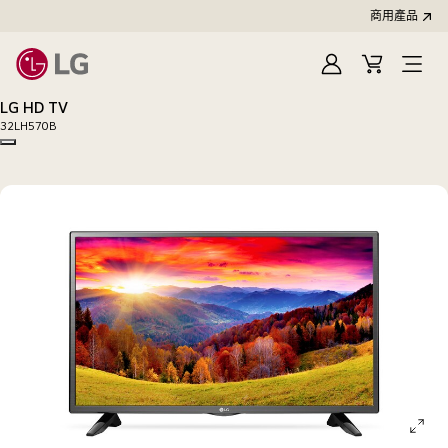
商用產品
登
購
入
物
LG HD TV
車
32LH570B
Copy model name
ope