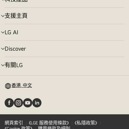
選
換
單
切
支援主頁
選
換
單
切
LG AI
選
換
單
切
Discover
選
換
單
切
有關LG
選
換
單
切
換
香港, 中文
網頁索引
《LGE 服務使用條款》
《私隱政策》
《Cookie 政策》
購買條款及細則