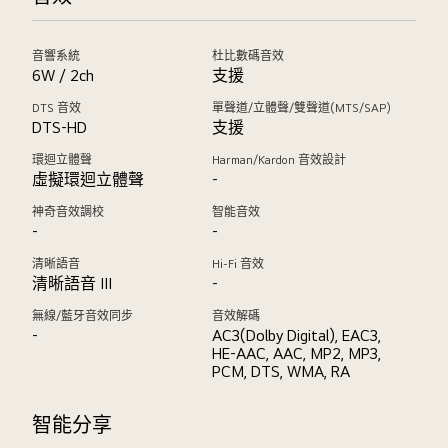
音響系統
杜比數碼音效
6W / 2ch
支援
DTS 音效
單聲道/立體聲/雙聲道(MTS/SAP)
DTS-HD
支援
環迴立體聲
Harman/Kardon 音效設計
虛擬環迴立體聲
-
神奇音效調校
智能音效
-
-
清晰語音
Hi-Fi 音效
清晰語音 III
-
無線/藍牙音效同步
音效解碼
-
AC3(Dolby Digital), EAC3,
HE-AAC, AAC, MP2, MP3,
PCM, DTS, WMA, RA
智能分享