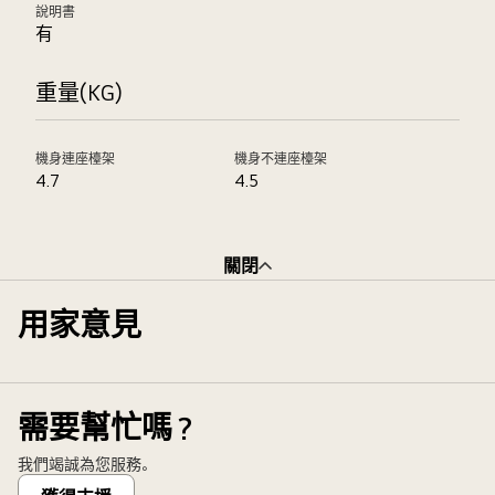
說明書
有
重量(KG)
機身連座檯架
機身不連座檯架
4.7
4.5
關閉
用家意見
需要幫忙嗎？
我們竭誠為您服務。