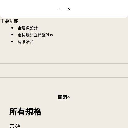
galle
pop
上
下
一
一
主要功能
張
張
金屬色設計
投
投
虛擬環迴立體聲Plus
影
影
清晰語音
片
片
關閉
所有規格
音效