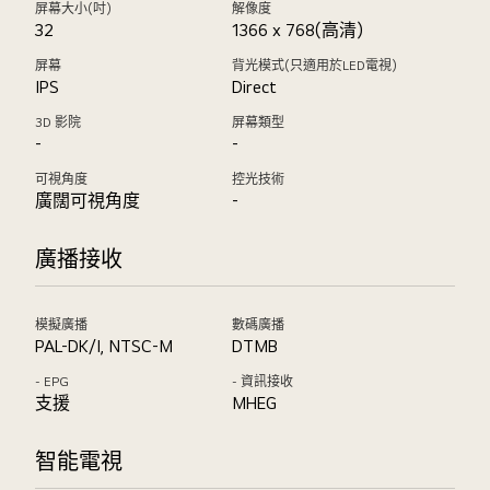
屏幕大小(吋)
解像度
32
1366 x 768(高清)
屏幕
背光模式(只適用於LED電視)
IPS
Direct
3D 影院
屏幕類型
-
-
可視角度
控光技術
廣闊可視角度
-
廣播接收
模擬廣播
數碼廣播
PAL-DK/I, NTSC-M
DTMB
- EPG
- 資訊接收
支援
MHEG
智能電視