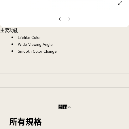
ope
galle
pop
上
下
一
一
主要功能
張
張
Lifelike Color
投
投
Wide Viewing Angle
影
影
Smooth Color Change
片
片
關閉
所有規格