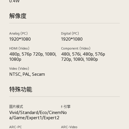
0.4W
解像度
Analog (PC)
Digital (PC)
1920*1080
1920*1080
HDMI (Video)
Component (Video)
480p, 576p 720p, 1080i,
480i, 576i, 480p, 576p
1080p
720p, 1080i, 1080p
Video (Video)
NTSC, PAL, Secam
特殊功能
圖片模式
f-引擎
Vivid/Standard/Eco/Cinem
No
a/Game/Expert1/Expert2
ARC-PC
ARC-Video