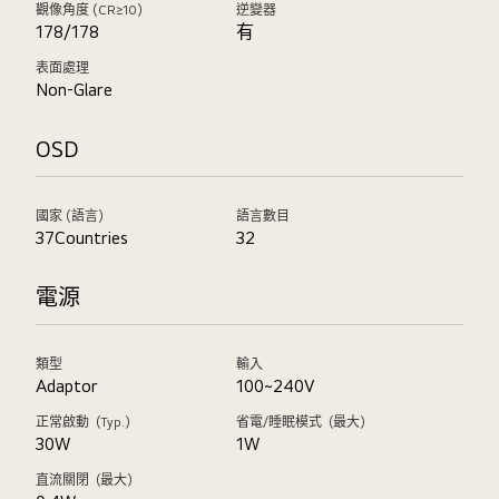
觀像角度 (CR≥10)
逆變器
178/178
有
表面處理
Non-Glare
OSD
國家 (語言)
語言數目
37Countries
32
電源
類型
輸入
Adaptor
100~240V
正常啟動（Typ.）
省電/睡眠模式（最大）
30W
1W
直流關閉（最大）