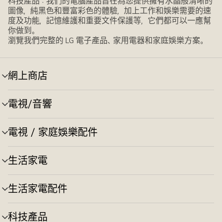
科技產品：我們的電腦產品旨在為您提供擁有水晶般清晰的
圖像，純黑色和豐富彩色的體驗，加上工作和娛樂需要的速
度及功能，記憶維護和重要文件保護等，它們都可以一應幫
你做到。
瀏覽我們完整的 LG 電子產品、家用電器和家庭娛樂方案。
網上商店
選
單
切
電視/音響
選
換
單
切
電視 / 家庭娛樂配件
選
換
單
切
生活家電
選
換
單
切
生活家電配件
選
換
單
切
科技產品
選