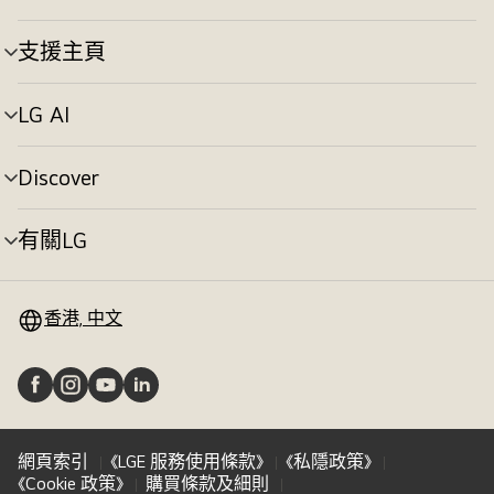
換
單
切
支援主頁
選
換
單
切
LG AI
選
換
單
切
Discover
選
換
單
切
有關LG
選
換
單
切
換
香港, 中文
網頁索引
《LGE 服務使用條款》
《私隱政策》
《Cookie 政策》
購買條款及細則