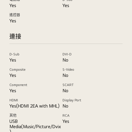
Yes
Yes
遙控器
Yes
連接
D-Sub
DVI-D
Yes
No
Composite
S-Video
Yes
No
Component
SCART
Yes
No
HDMI
Display Port
Yes(HDMI 2EA with MHL)
No
其他
RCA
USB
Yes
Media(Music/Picture/Dvix
)