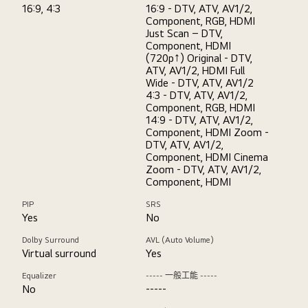
16:9, 4:3
16:9 - DTV, ATV, AV1/2,
Component, RGB, HDMI
Just Scan – DTV,
Component, HDMI
(720p↑) Original - DTV,
ATV, AV1/2, HDMI Full
Wide - DTV, ATV, AV1/2
4:3 - DTV, ATV, AV1/2,
Component, RGB, HDMI
14:9 - DTV, ATV, AV1/2,
Component, HDMI Zoom -
DTV, ATV, AV1/2,
Component, HDMI Cinema
Zoom - DTV, ATV, AV1/2,
Component, HDMI
PIP
SRS
Yes
No
Dolby Surround
AVL (Auto Volume)
Virtual surround
Yes
Equalizer
----- 一般工能 -----
No
-----