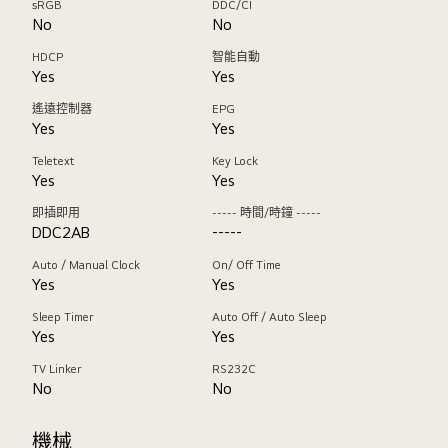
sRGB
DDC/CI
No
No
HDCP
智能自動
Yes
Yes
遙遠控制器
EPG
Yes
Yes
Teletext
Key Lock
Yes
Yes
即插即用
----- 時間/時鐘 -----
DDC2AB
-----
Auto / Manual Clock
On/ Off Time
Yes
Yes
Sleep Timer
Auto Off / Auto Sleep
Yes
Yes
TV Linker
RS232C
No
No
機械