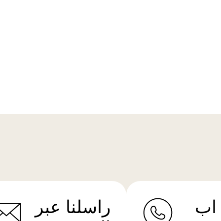
اب
راسلنا عبر