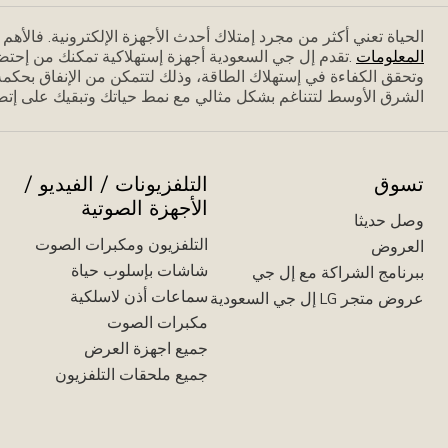
الحياة تعني أكثر من مجرد إمتلاك أحدث الأجهزة الإلكترونية. فاﻷه
المعلومات
.تقدم إل جي السعودية أجهزة إستهلاكية تمكنك من إحتض
وتحقق الكفاءة في إستهلاك الطاقة، وذلك لتتمكن من الإنفاق بحكمة،
الشرق الأوسط لتتناغم بشكل مثالي مع نمط حياتك وتبقيك على إتصا
تسوق
التلفزيونات / الفيديو /
الأجهزة الصوتية
وصل حديثا
التلفزيون ومكبرات الصوت
العروض
شاشات بإسلوب حياة
ببرنامج الشراكة مع إل جي
سماعات أذن لاسلكية
عروض متجر LG إل جي السعودية
مكبرات الصوت
جميع اجهزة العرض
جميع ملحقات التلفزيون