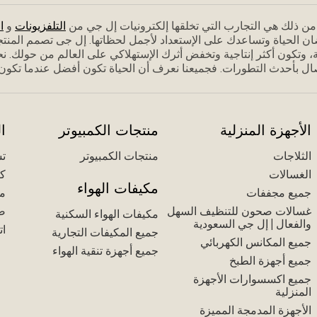
م من ذلك هي التجارب التي تخلقها إلكترونيات إل جي من
التلفزيونات
و
ا
ان الحياة وتساعدك على الإستعداد ﻷجمل لحظاتها. إل جى تصمم المنت
 وتكون أكثر إنتاجية وتخفض أثرك الإستهلاكي على العالم من حولك. نحن
ل بأحدث التطورات. فجميعنا نعرف أن الحياة تكون أفضل عندما تكون مس
الأجهزة المنزلية
منتجات الكمبيوتر
ا
الثلاجات
منتجات الكمبيوتر
تس
الغسالات
كت
مكيفات الهواء
جميع مجففات
مك
غسالات صحون للتنظيف السهل
ض
مكيفات الهواء السكنية
والفعال | إل جي السعودية
ات
جميع المكيفات التجارية
جميع المكانس الكهربائي
جميع أجهزة تنقية الهواء
جميع أجهزة الطبخ
جميع اكسسوارات الأجهزة
المنزلية
الأجهزة المدمجة المميزة