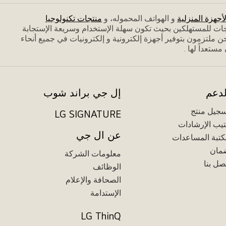
لأجهزة المنزلية
و الهواتف المحموله، و
منتجات تكنولوجيا
جات للمستهلكين بحيث تكون سهلة الإستخدام وسريعة الإستجابة
 ملتزمون بتوفير أجهزة إلكترونية و إلكترونيات في جميع أنحاء
تعداً لها .
لدعم
إل جي براند شوب
جيل منتج
LG SIGNATURE
يب الإرشادات
عن ال جي
تبة المساعدات
مان
معلومات الشركة
صل بنا
الوظائف
الصحافة والإعلام
الإستدامة
LG ThinQ