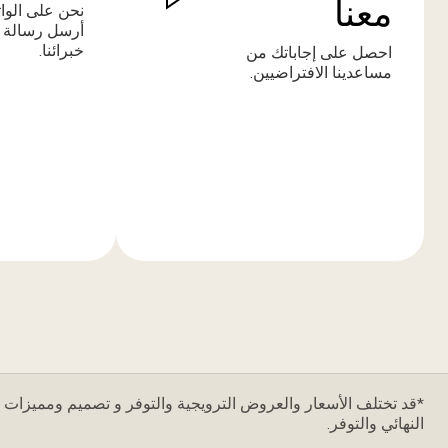
معنا
نحن على الوا
أرسل رسالة 
خبرائنا.
احصل على إجاباتك من
مساعدينا الافتراضيين.
المزيد
المزيد
من
من
المعلومات
المعلومات
*قد تختلف الأسعار والعروض الترويجية والتوفر و تصميم ومميزات ا
النهائي والتوفر.