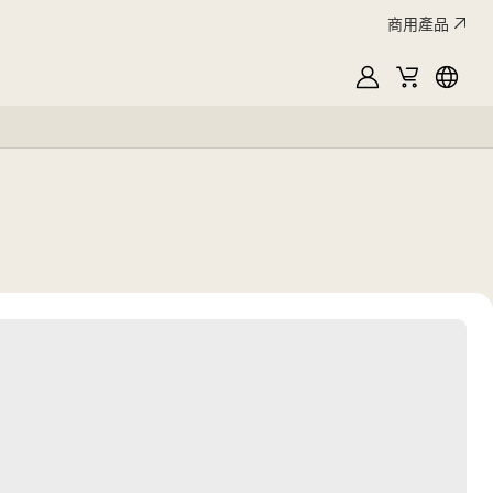
商用產品
MyLG
購
Englis
物
車