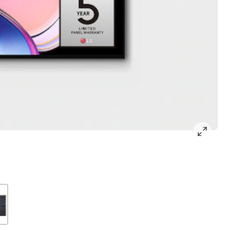
open
gallery
popup