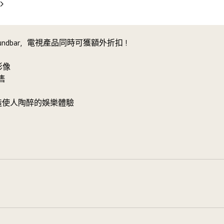
下
片
一
張
投
oundbar，電視產品同時可獲額外折扣！
影
片
影像
售
esync 締造使人陶醉的娛樂體驗