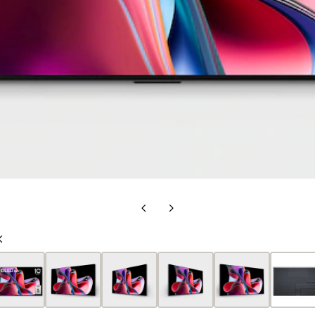
上
下
一
一
上
張
張
一
投
投
張
影
影
投
片
片
影