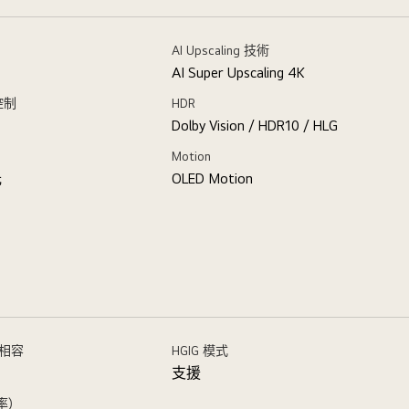
AI Upscaling 技術
AI Super Upscaling 4K
控制
HDR
Dolby Vision / HDR10 / HLG
Motion
光
OLED Motion
c 相容
HGIG 模式
支援
率)