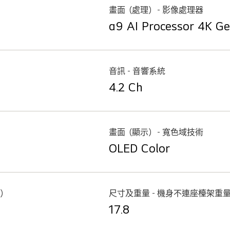
畫面（處理） - 影像處理器
α9 AI Processor 4K G
音訊 - 音響系統
4.2 Ch
畫面（顯示） - 寬色域技術
OLED Color
米）
尺寸及重量 - 機身不連座檯架重
17.8