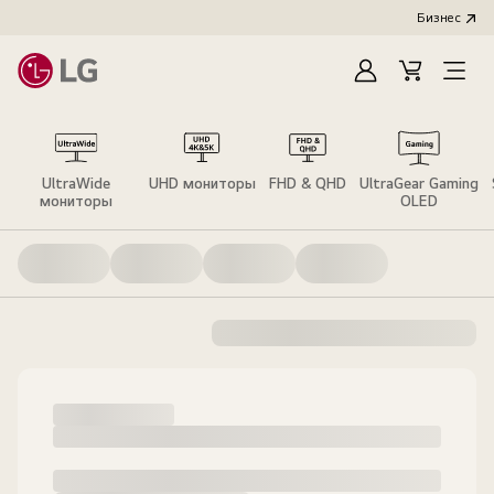
Бизнес
Зарегистироват
Cart
Open
Menu
UltraWide
UHD мониторы
FHD & QHD
UltraGear Gaming
мониторы
OLED