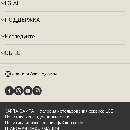
LG AI
Переключатель
меню
ПОДДЕРЖКА
Переключатель
меню
Исследуйте
Переключатель
меню
ОБ LG
Переключатель
меню
Средняя Азия, Русский
КАРТА САЙТА
Условия использования сервиса LGE
Политика конфиденциальности
Политика использования файлов cookie
ПРАВОВАЯ ИНФОРМАЦИЯ