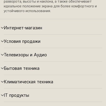
разворота, высоты и наклона, а также обеспечивает
идеальное положение экрана для более комфортного и
устойчивого использования.
Интернет-магазин
Переключатель
меню
Условия продажи
Переключатель
меню
Телевизоры и Аудио
Переключатель
меню
Бытовая техника
Переключатель
меню
Климатическая техника
Переключатель
меню
IT продукты
Переключатель
меню