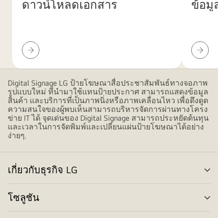
ดาวน์โหลดเอกสาร
ข้อม
นามธรรม
ที่
มี
รูป
ดาวน์โหลด
ข้อมูล
ทรง
เอกสาร
ด้าน
ไล่
เทคนิค
ระดับ
Digital Signage LG ป้ายโฆษณาสื่อประชาสัมพันธ์ทางจอภาพ
สีชมพู
รูปแบบใหม่ ที่นำมาใช้แทนป้ายประกาศ สามารถแสดงข้อมูล
ทับ
สินค้า และบริการที่เป็นภาพนิ่งหรือภาพเคลื่อนไหว เพื่อดึงดูด
ความสนใจของผู้พบเห็นสามารถบริหารจัดการผ่านทางโครง
ซ้อน
ข่าย IT ได้ จุดเด่นของ Digital Signage สามารถประหยัดต้นทุน
กัน
และเวลาในการจัดพิมพ์และเปลี่ยนแผ่นป้ายโฆษณาได้อย่าง
ขนาด
ง่ายๆ.
ใหญ่
เป็นการ
ออกแบบ
เกี่ยวกับธุรกิจ LG
สลั
ที่
เมน
ทัน
โซลูชัน
สลั
สมัย
เมน
และ