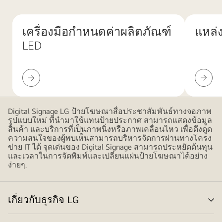
สี
แดง
เครื่องมือกำหนดค่าผลิตภัณฑ์
แหล่ง
นามธรรม
LED
ที่
มี
รูป
เครื่อง
แหล่ง
ทรง
มือ
ข้อมูล
ไล่
กำหนด
และ
ระดับ
ค่า
คู่มือ
Digital Signage LG ป้ายโฆษณาสื่อประชาสัมพันธ์ทางจอภาพ
สีชมพู
รูปแบบใหม่ ที่นำมาใช้แทนป้ายประกาศ สามารถแสดงข้อมูล
ผลิตภัณฑ์
ทับ
สินค้า และบริการที่เป็นภาพนิ่งหรือภาพเคลื่อนไหว เพื่อดึงดูด
LED
ความสนใจของผู้พบเห็นสามารถบริหารจัดการผ่านทางโครง
ซ้อน
ข่าย IT ได้ จุดเด่นของ Digital Signage สามารถประหยัดต้นทุน
กัน
และเวลาในการจัดพิมพ์และเปลี่ยนแผ่นป้ายโฆษณาได้อย่าง
ขนาด
ง่ายๆ.
ใหญ่
เป็นการ
ออกแบบ
เกี่ยวกับธุรกิจ LG
สลั
ที่
เมน
ทัน